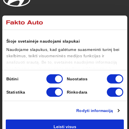
Automobiliai
Pirkėjui
Šioje svetainėje naudojami slapukai
Naudojame slapukus, kad galėtume suasmeninti turinį bei
Savininkui
skelbimus, teikti visuomeninės medijos funkcijas ir
analizuoti srautą. Be to, svetainės naudojimo informaciją
bendriname su visuomeninės medijos, reklamavimo ir
Apie mus
analizės partneriais, kurie gali ją pridėti prie kitos jūsų
Sutikimo
Būtini
Nuostatos
pateiktos arba naudojant paslaugas surinktos informacijos.
pasirinkimas
Kontaktai
Statistika
Rinkodara
Facebook
Instagram
Youtube
Rodyti informaciją
Leisti visus