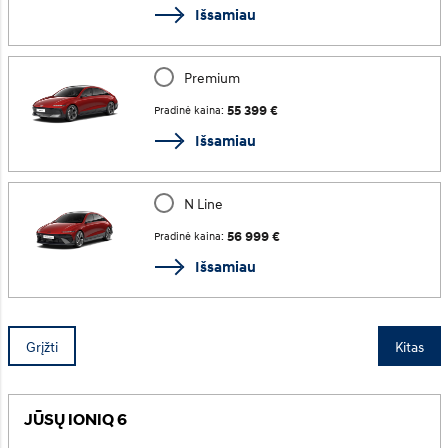
Išsamiau
Premium
55 399 €
Pradinė kaina:
Išsamiau
N Line
56 999 €
Pradinė kaina:
Išsamiau
Grįžti
Kitas
JŪSŲ IONIQ 6