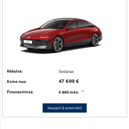
Kėbulas:
Sedanas
47 699 €
Kaina nuo:
Finansavimas:
€ 680 mėn.
Išsaugoti šį automobilį