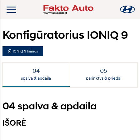
Konfigūratorius IONIQ 9
IONIQ 9 kainos
spalva & apdaila
parinktys & priedai
04
spalva & apdaila
IŠORĖ