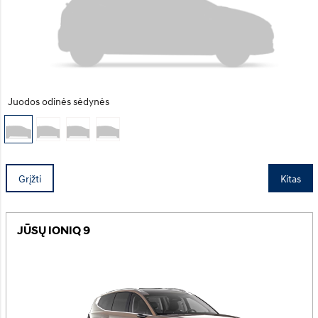
Juodos odinės sėdynės
Grįžti
Kitas
JŪSŲ IONIQ 9