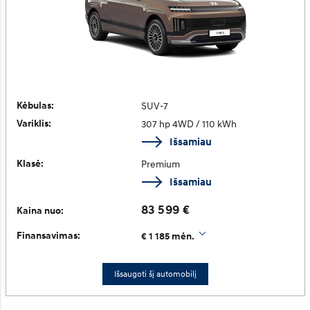
Kėbulas:
SUV-7
Variklis:
307 hp 4WD / 110 kWh
Išsamiau
Klasė:
Premium
Išsamiau
83 599 €
Kaina nuo:
Finansavimas:
€ 1 185 mėn.
Išsaugoti šį automobilį