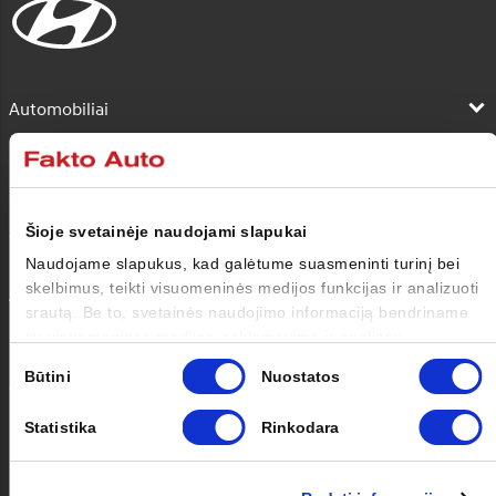
Automobiliai
Pirkėjui
Savininkui
Šioje svetainėje naudojami slapukai
Naudojame slapukus, kad galėtume suasmeninti turinį bei
skelbimus, teikti visuomeninės medijos funkcijas ir analizuoti
Apie mus
srautą. Be to, svetainės naudojimo informaciją bendriname
su visuomeninės medijos, reklamavimo ir analizės
Kontaktai
partneriais, kurie gali ją pridėti prie kitos jūsų pateiktos arba
Sutikimo
Būtini
Nuostatos
naudojant paslaugas surinktos informacijos.
pasirinkimas
Statistika
Rinkodara
Facebook
Instagram
Youtube