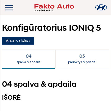
Konfigūratorius IONIQ 5
IONIQ 5 kainos
spalva & apdaila
parinktys & priedai
04
spalva & apdaila
IŠORĖ