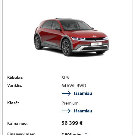
Kėbulas:
SUV
Variklis:
84 kWh RWD
Išsamiau
Klasė:
Premium
Išsamiau
56 399 €
Kaina nuo:
Finansavimas:
€ 803 mėn.