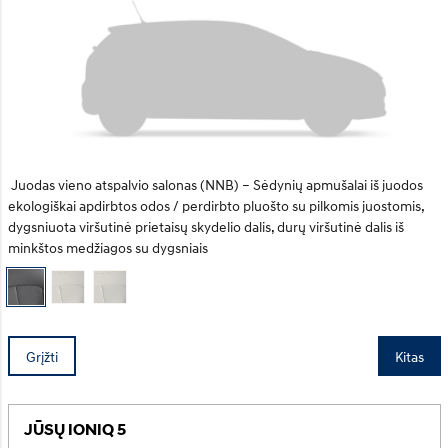
Juodas vieno atspalvio salonas (NNB) – Sėdynių apmušalai iš juodos
ekologiškai apdirbtos odos / perdirbto pluošto su pilkomis juostomis,
dygsniuota viršutinė prietaisų skydelio dalis, durų viršutinė dalis iš
minkštos medžiagos su dygsniais
Grįžti
Kitas
JŪSŲ IONIQ 5