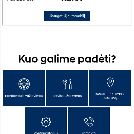
Išsaugoti šį automobilį
Kuo galime padėti?
RASKITE PREKYBOS
Bandomasis važiavimas
Serviso užsakymas
ATSTOVĄ
Konfigūratorius
Kontaktai