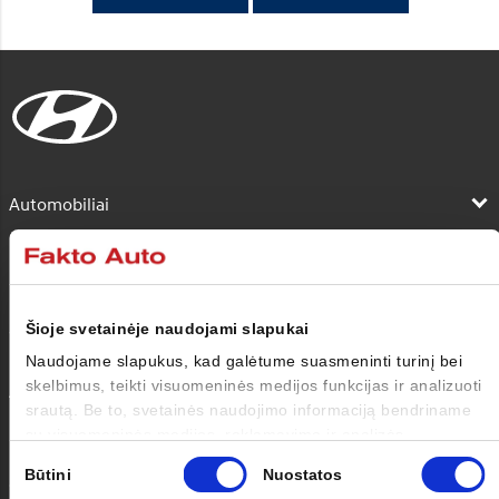
Automobiliai
Pirkėjui
Savininkui
Šioje svetainėje naudojami slapukai
Naudojame slapukus, kad galėtume suasmeninti turinį bei
skelbimus, teikti visuomeninės medijos funkcijas ir analizuoti
Apie mus
srautą. Be to, svetainės naudojimo informaciją bendriname
su visuomeninės medijos, reklamavimo ir analizės
Kontaktai
partneriais, kurie gali ją pridėti prie kitos jūsų pateiktos arba
Sutikimo
Būtini
Nuostatos
naudojant paslaugas surinktos informacijos.
pasirinkimas