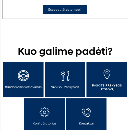
Išsaugoti šį automobilį
Kuo galime padėti?
RASKITE PREKYBOS
Bandomasis važiavimas
Serviso užsakymas
ATSTOVĄ
Konfigūratorius
Kontaktai