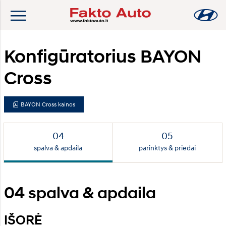
Konfigūratorius BAYON
Cross
BAYON Cross kainos
spalva & apdaila
parinktys & priedai
04
spalva & apdaila
IŠORĖ