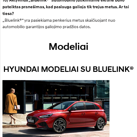
10) Aktyvinus „Bluelink®“ automobilio jutikliniame ekrane buvo
pateiktas pranešimas, kad paslauga galioja tik trejus metus. Ar tai
tiesa?
„Bluelink®“ yra pasiekiama penkerius metus skaičiuojant nuo
automobilio garantijos galiojimo pradžios datos.
Modeliai
HYUNDAI MODELIAI SU BLUELINK®