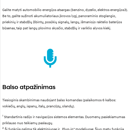
Galite matyti automobilio energijos atsargas (benzino, dyzelio, elektros energijos3).
Be to, galite sužinoti akumuliatoriaus įkrovos lygį, panoraminio stoglangio,
priekinių ir stabdžių žibintų, posūkių signalų, langų, išmaniojo raktelio baterijos
būsenas, taip pat langų plovimo skysčio, stabdžių ir variklio alyvos kiekį.
Balso atpažinimas
Tiesioginis skambinimas naudojant balso komandas (palaikomos 6 kalbos:
vokiečių, anglų, ispanų, italų, prancūzų, olandų).
1
Standartinis radijo ir navigacijos sistemos elementas. Duomenų pasiekiamumas
priklauso nuo teikiamų paslaugų.
2
Ši funkcija galima tik elektriniuose ir „Plug-in“ modeliuose. Šiuo metu funkcija