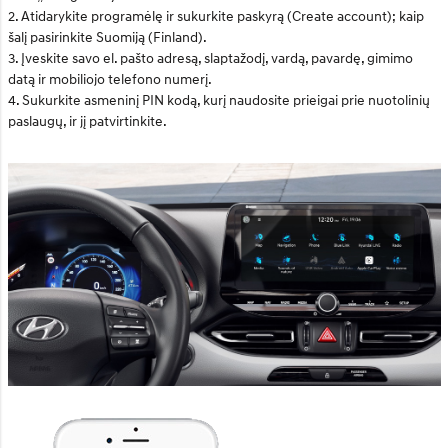
2. Atidarykite programėlę ir sukurkite paskyrą (Create account); kaip
šalį pasirinkite Suomiją (Finland).
3. Įveskite savo el. pašto adresą, slaptažodį, vardą, pavardę, gimimo
datą ir mobiliojo telefono numerį.
4. Sukurkite asmeninį PIN kodą, kurį naudosite prieigai prie nuotolinių
paslaugų, ir jį patvirtinkite.