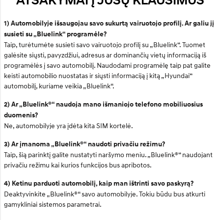
ATSAKYMAI Į JŪSŲ KLAUSIMUS
1) Automobilyje išsaugojau savo sukurtą vairuotojo profilį. Ar galiu jį
susieti su „Bluelink“ programėle?
Taip, turėtumėte susieti savo vairuotojo profilį su „Bluelink“. Tuomet
galėsite siųsti, pavyzdžiui, adresus ar dominančių vietų informaciją iš
programėlės į savo automobilį. Naudodami programėlę taip pat galite
keisti automobilio nuostatas ir siųsti informaciją į kitą „Hyundai“
automobilį, kuriame veikia „Bluelink“.
2) Ar „Bluelink®“ naudoja mano išmaniojo telefono mobiliuosius
duomenis?
Ne, automobilyje yra įdėta kita SIM kortelė.
3) Ar įmanoma „Bluelink®“ naudoti privačiu režimu?
Taip, šią parinktį galite nustatyti naršymo meniu. „Bluelink®“ naudojant
privačiu režimu kai kurios funkcijos bus apribotos.
4) Ketinu parduoti automobilį, kaip man ištrinti savo paskyrą?
Deaktyvinkite „Bluelink®“ savo automobilyje. Tokiu būdu bus atkurti
gamykliniai sistemos parametrai.