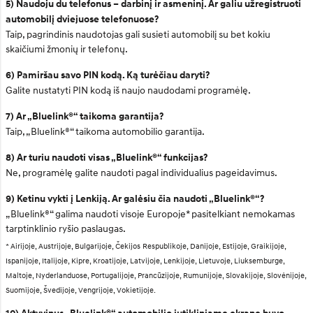
5) Naudoju du telefonus – darbinį ir asmeninį. Ar galiu užregistruoti
automobilį dviejuose telefonuose?
Taip, pagrindinis naudotojas gali susieti automobilį su bet kokiu
skaičiumi žmonių ir telefonų.
6) Pamiršau savo PIN kodą. Ką turėčiau daryti?
Galite nustatyti PIN kodą iš naujo naudodami programėlę.
7) Ar „Bluelink®“ taikoma garantija?
Taip, „Bluelink®“ taikoma automobilio garantija.
8) Ar turiu naudoti visas „Bluelink®“ funkcijas?
Ne, programėlę galite naudoti pagal individualius pageidavimus.
9) Ketinu vykti į Lenkiją. Ar galėsiu čia naudoti „Bluelink®“?
„Bluelink®“ galima naudoti visoje Europoje* pasitelkiant nemokamas
tarptinklinio ryšio paslaugas.
* Airijoje, Austrijoje, Bulgarijoje, Čekijos Respublikoje, Danijoje, Estijoje, Graikijoje,
Ispanijoje, Italijoje, Kipre, Kroatijoje, Latvijoje, Lenkijoje, Lietuvoje, Liuksemburge,
Maltoje, Nyderlanduose, Portugalijoje, Prancūzijoje, Rumunijoje, Slovakijoje, Slovėnijoje,
Suomijoje, Švedijoje, Vengrijoje, Vokietijoje.