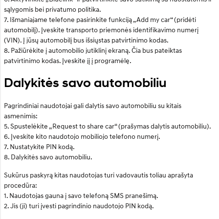
sąlygomis bei privatumo politika.
7. Išmaniajame telefone pasirinkite funkciją „Add my car“ (pridėti
automobilį). Įveskite transporto priemonės identifikavimo numerį
(VIN). Į jūsų automobilį bus išsiųstas patvirtinimo kodas.
8. Pažiūrėkite į automobilio jutiklinį ekraną. Čia bus pateiktas
patvirtinimo kodas. Įveskite jį į programėlę.
Dalykitės savo automobiliu
Pagrindiniai naudotojai gali dalytis savo automobiliu su kitais
asmenimis:
5. Spustelėkite „Request to share car“ (prašymas dalytis automobiliu).
6. Įveskite kito naudotojo mobiliojo telefono numerį.
7. Nustatykite PIN kodą.
8. Dalykitės savo automobiliu.
Sukūrus paskyrą kitas naudotojas turi vadovautis toliau aprašyta
procedūra:
1. Naudotojas gauna į savo telefoną SMS pranešimą.
2. Jis (ji) turi įvesti pagrindinio naudotojo PIN kodą.