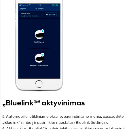
„Bluelink®“ aktyvinimas
5. Automobilio jutikliniame ekrane, pagrindiniame meniu, paspauskite
„Bluelink“ simbolį ir pasirinkite nuostatas (Bluelink Settings).
6. Aktyvinkite „Bluelink“ ir patvirtinkite savo sutikimą su nuostatomis ir