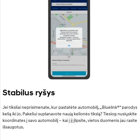
Stabilus ryšys
Jei tiksliai neprisimenate, kur pastatėte automobilį, „Bluelink®“ parodys
kelią iki jo. Pakeliui suplanavote naują kelionės tikslą? Tiesiog nusiųskite
koordinates į savo automobilį – kai į jį įlipsite, vietos duomenis jau rasite
išsaugotus.