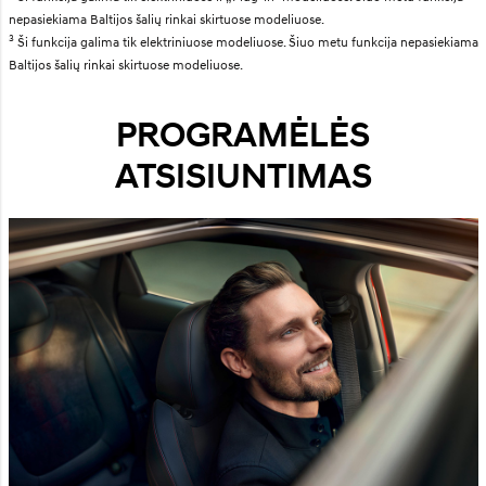
nepasiekiama Baltijos šalių rinkai skirtuose modeliuose.
3
Ši funkcija galima tik elektriniuose modeliuose. Šiuo metu funkcija nepasiekiama
Baltijos šalių rinkai skirtuose modeliuose.
PROGRAMĖLĖS
ATSISIUNTIMAS