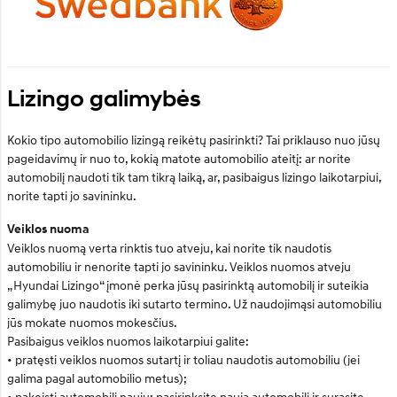
Lizingo galimybės
Kokio tipo automobilio lizingą reikėtų pasirinkti? Tai priklauso nuo jūsų
pageidavimų ir nuo to, kokią matote automobilio ateitį: ar norite
automobilį naudoti tik tam tikrą laiką, ar, pasibaigus lizingo laikotarpiui,
norite tapti jo savininku.
Veiklos nuoma
Veiklos nuomą verta rinktis tuo atveju, kai norite tik naudotis
automobiliu ir nenorite tapti jo savininku. Veiklos nuomos atveju
„Hyundai Lizingo“ įmonė perka jūsų pasirinktą automobilį ir suteikia
galimybę juo naudotis iki sutarto termino. Už naudojimąsi automobiliu
jūs mokate nuomos mokesčius.
Pasibaigus veiklos nuomos laikotarpiui galite:
• pratęsti veiklos nuomos sutartį ir toliau naudotis automobiliu (jei
galima pagal automobilio metus);
• pakeisti automobilį nauju: pasirinksite naują automobilį ir surasite