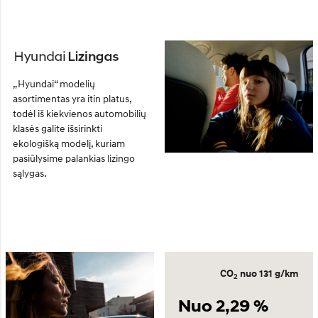
„Hyundai“ modelių
asortimentas yra itin platus,
todėl iš kiekvienos automobilių
klasės galite išsirinkti
ekologišką modelį, kuriam
pasiūlysime palankias lizingo
sąlygas.
CO
nuo 131 g/km
2
Nuo 2,29 %