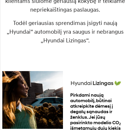
klientams siūlome geriausią kokybę ir teikiame
nepriekaištingas paslaugas.
Todėl geriausias sprendimas įsigyti naują
„Hyundai“ automobilį yra saugus ir nebrangus
„Hyundai Lizingas“.
Pirkdami naują
automobilį, būtinai
atkreipkite dėmesį į
degalų sąnaudas ir
ženklus. Jei jūsų
pasirinkto modelio CO
2
išmetamųjų dujų kiekis