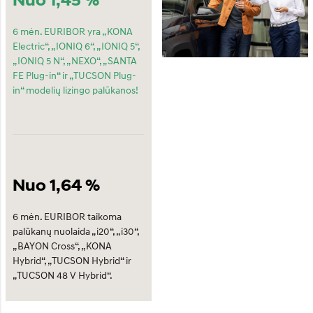
6 mėn. EURIBOR yra „KONA
Electric“, „IONIQ 6“, „IONIQ 5“,
„IONIQ 5 N“, „NEXO“, „SANTA
FE Plug-in“ ir „TUCSON Plug-
in“ modelių lizingo palūkanos!
Nuo 1,64 %
6 mėn. EURIBOR taikoma
palūkanų nuolaida „i20“, „i30“,
„BAYON Cross“, „KONA
Hybrid“, „TUCSON Hybrid“ ir
„TUCSON 48 V Hybrid“.