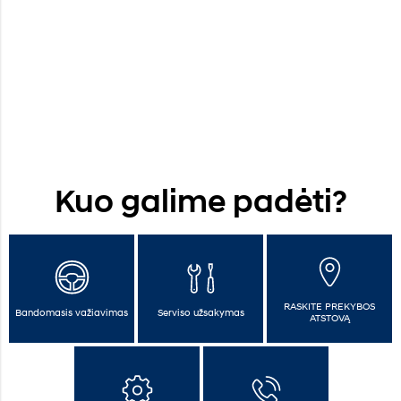
Kuo galime padėti?
RASKITE PREKYBOS
Bandomasis važiavimas
Serviso užsakymas
ATSTOVĄ