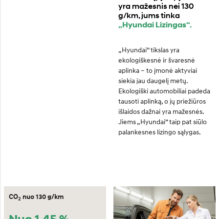
yra mažesnis nei 130
g/km, jums tinka
„Hyundai Lizingas“.
„Hyundai“ tikslas yra
ekologiškesnė ir švaresnė
aplinka – to įmonė aktyviai
siekia jau daugelį metų.
Ekologiški automobiliai padeda
tausoti aplinką, o jų priežiūros
išlaidos dažnai yra mažesnės.
Jiems „Hyundai“ taip pat siūlo
palankesnes lizingo sąlygas.
CO
nuo 130 g/km
2
Nuo 1,45 %