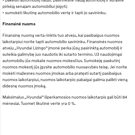
pirkėją senajam automobiliui įsigyti;
• sumokėti likutinę automobilio vertę ir tapti jo savininku.
Finansinė nuoma
Finansinę nuomą verta rinktis tuo atveju, kai pasibaigus nuomos
laikotarpiui norite tapti automobilio savininku. Finansinės nuomos
atveju „Hyundai Lizingo“ įmonė perka jūsų pasirinktą automobilį ir
suteikia galimybę juo naudotis iki sutarto termino. Už naudojimąsi
automobiliu jūs mokate nuomos mokesčius. Sumokėję paskutinį
nuomos mokestį jūs įgysite automobilio nuosavybės teisę. Jei norite
mokėti mažesnes nuomos įmokas arba pratęsti sutartį pasibaigus
nuomos laikotarpiui, nuomos laikotarpio pabaigai galima palikti vieną
didesnę nuomos įmoką.
Maksimalus „Hyundai“ išperkamosios nuomos laikotarpis gali būti 84
mėnesiai. Tuomet likutinė vertė yra 0 %.