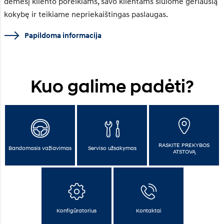
dėmesį kliento poreikiams, savo klientams siūlome geriausią
kokybę ir teikiame nepriekaištingas paslaugas.
Papildoma informacija
Kuo galime padėti?
RASKITE PREKYBOS
Bandomasis važiavimas
Serviso užsakymas
ATSTOVĄ
Konfigūratorius
Kontaktai