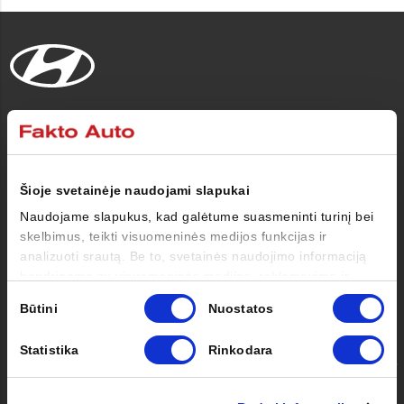
Automobiliai
Pirkėjui
Šioje svetainėje naudojami slapukai
Naudojame slapukus, kad galėtume suasmeninti turinį bei
Savininkui
skelbimus, teikti visuomeninės medijos funkcijas ir
analizuoti srautą. Be to, svetainės naudojimo informaciją
bendriname su visuomeninės medijos, reklamavimo ir
Apie mus
analizės partneriais, kurie gali ją pridėti prie kitos jūsų
Sutikimo
Būtini
Nuostatos
pateiktos arba naudojant paslaugas surinktos informacijos.
pasirinkimas
Kontaktai
Statistika
Rinkodara