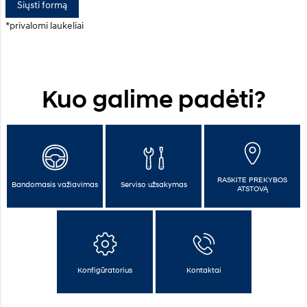
Siųsti formą
*privalomi laukeliai
Kuo galime padėti?
RASKITE PREKYBOS
Bandomasis važiavimas
Serviso užsakymas
ATSTOVĄ
Konfigūratorius
Kontaktai