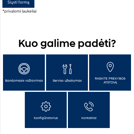
Siųsti formą
*privalomi laukeliai
Kuo galime padėti?
RASKITE PREKYBOS
Bandomasis važiavimas
Serviso užsakymas
ATSTOVĄ
Konfigūratorius
Kontaktai