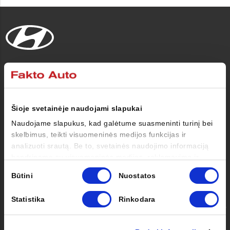
Automobiliai
Pirkėjui
Šioje svetainėje naudojami slapukai
Naudojame slapukus, kad galėtume suasmeninti turinį bei
Savininkui
skelbimus, teikti visuomeninės medijos funkcijas ir
analizuoti srautą. Be to, svetainės naudojimo informaciją
bendriname su visuomeninės medijos, reklamavimo ir
Apie mus
analizės partneriais, kurie gali ją pridėti prie kitos jūsų
Sutikimo
Būtini
Nuostatos
pateiktos arba naudojant paslaugas surinktos informacijos.
pasirinkimas
Kontaktai
Statistika
Rinkodara