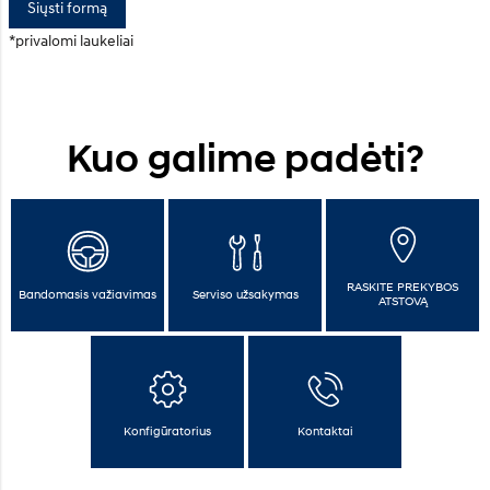
Siųsti formą
*privalomi laukeliai
Kuo galime padėti?
RASKITE PREKYBOS
Bandomasis važiavimas
Serviso užsakymas
ATSTOVĄ
Konfigūratorius
Kontaktai