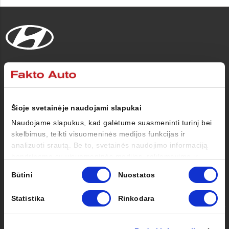
Automobiliai
Pirkėjui
Šioje svetainėje naudojami slapukai
Naudojame slapukus, kad galėtume suasmeninti turinį bei
Savininkui
skelbimus, teikti visuomeninės medijos funkcijas ir
analizuoti srautą. Be to, svetainės naudojimo informaciją
bendriname su visuomeninės medijos, reklamavimo ir
Apie mus
analizės partneriais, kurie gali ją pridėti prie kitos jūsų
Sutikimo
Būtini
Nuostatos
pateiktos arba naudojant paslaugas surinktos informacijos.
pasirinkimas
Kontaktai
Statistika
Rinkodara