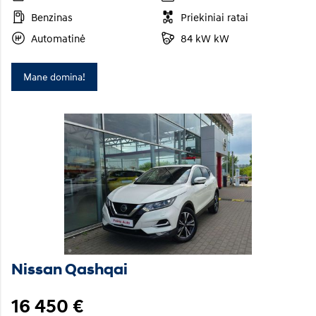
Benzinas
Priekiniai ratai
Automatinė
84 kW kW
Mane domina!
Nissan Qashqai
16 450 €