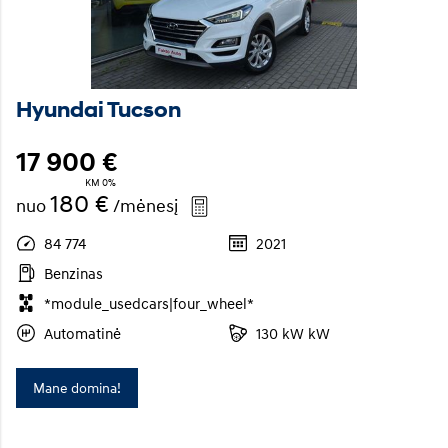
Hyundai Tucson
17 900 €
KM 0%
180 €
nuo
/mėnesį
84 774
2021
Benzinas
*module_usedcars|four_wheel*
Automatinė
130 kW kW
Mane domina!