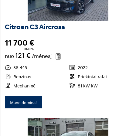
Citroen C3 Aircross
11 700 €
KM 0%
121 €
nuo
/mėnesį
36 445
2022
Benzinas
Priekiniai ratai
Mechaninė
81 kW kW
Mane domina!