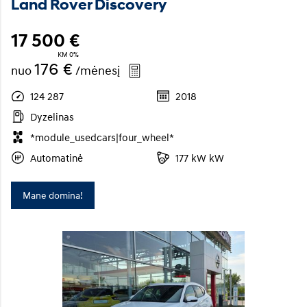
Land Rover Discovery
17 500 €
KM 0%
176 €
nuo
/mėnesį
124 287
2018
Dyzelinas
*module_usedcars|four_wheel*
Automatinė
177 kW kW
Mane domina!