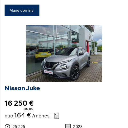
Mane domina!
Nissan Juke
16 250 €
KM 0%
164 €
nuo
/mėnesį
25 225
2023