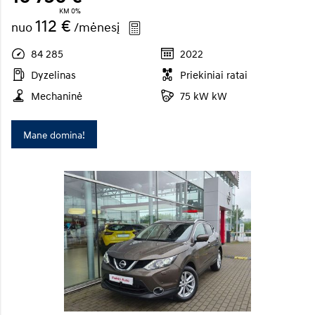
KM 0%
112 €
nuo
/mėnesį
84 285
2022
Dyzelinas
Priekiniai ratai
Mechaninė
75 kW kW
Mane domina!