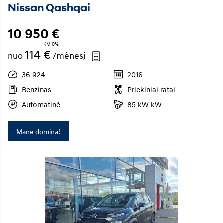
Nissan Qashqai
10 950 €
KM 0%
114 €
nuo
/mėnesį
36 924
2016
Benzinas
Priekiniai ratai
Automatinė
85 kW kW
Mane domina!