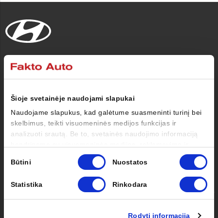
Automobiliai
Pirkėjui
Šioje svetainėje naudojami slapukai
Naudojame slapukus, kad galėtume suasmeninti turinį bei
Savininkui
skelbimus, teikti visuomeninės medijos funkcijas ir
analizuoti srautą. Be to, svetainės naudojimo informaciją
bendriname su visuomeninės medijos, reklamavimo ir
Apie mus
analizės partneriais, kurie gali ją pridėti prie kitos jūsų
Sutikimo
Būtini
Nuostatos
pateiktos arba naudojant paslaugas surinktos informacijos.
pasirinkimas
Kontaktai
Statistika
Rinkodara
Facebook
Instagram
Youtube
Rodyti informaciją