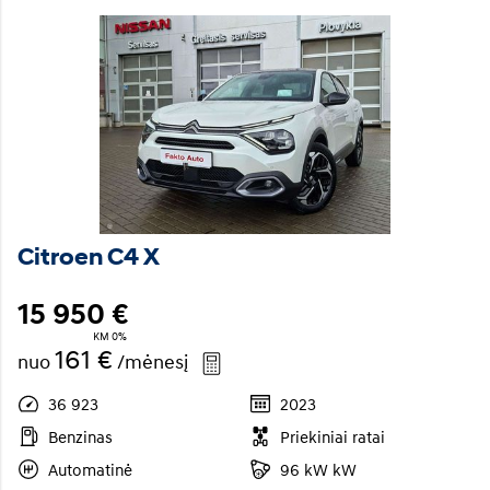
Citroen C4 X
15 950 €
KM 0%
161 €
nuo
/mėnesį
36 923
2023
Benzinas
Priekiniai ratai
Automatinė
96 kW kW