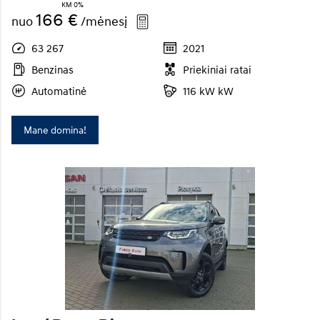
KM 0%
166 €
nuo
/mėnesį
63 267
2021
Benzinas
Priekiniai ratai
Automatinė
116 kW kW
Mane domina!