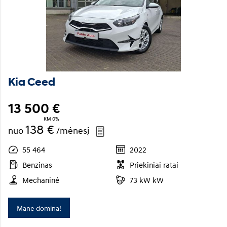
Kia Ceed
13 500 €
KM 0%
138 €
nuo
/mėnesį
55 464
2022
Benzinas
Priekiniai ratai
Mechaninė
73 kW kW
Mane domina!