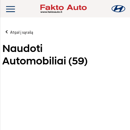
Atgal į sąrašą
Naudoti
Automobiliai (
59
)