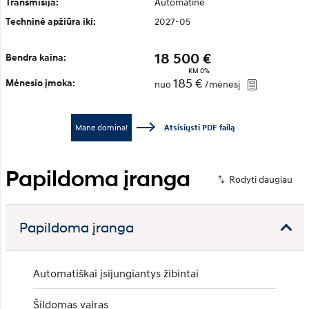
Automatinė
Transmisija:
2027-05
Techninė apžiūra iki:
18 500 €
Bendra kaina:
KM 0%
185 €
Mėnesio įmoka:
nuo
/mėnesį
Mane domina!
Atsisiųsti PDF failą
Papildoma įranga
Papildoma įranga
Automatiškai įsijungiantys žibintai
Šildomas vairas