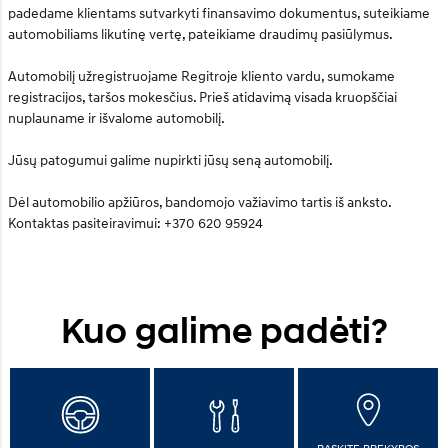
padedame klientams sutvarkyti finansavimo dokumentus, suteikiame
automobiliams likutinę vertę, pateikiame draudimų pasiūlymus.
Automobilį užregistruojame Regitroje kliento vardu, sumokame
registracijos, taršos mokesčius. Prieš atidavimą visada kruopščiai
nuplauname ir išvalome automobilį.
Jūsų patogumui galime nupirkti jūsų seną automobilį.
Dėl automobilio apžiūros, bandomojo važiavimo tartis iš anksto.
Kontaktas pasiteiravimui: +370 620 95924
Kuo galime padėti?
RASKITE PREKYBOS