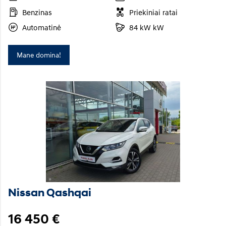
Benzinas
Priekiniai ratai
Automatinė
84 kW kW
Mane domina!
Nissan Qashqai
16 450 €