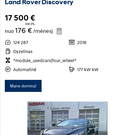
Land Rover Discovery
17 500 €
KM 0%
176 €
nuo
/mėnesį
124 287
2018
Dyzelinas
*module_usedcars|four_wheel*
Automatinė
177 kW kW
Mane domina!