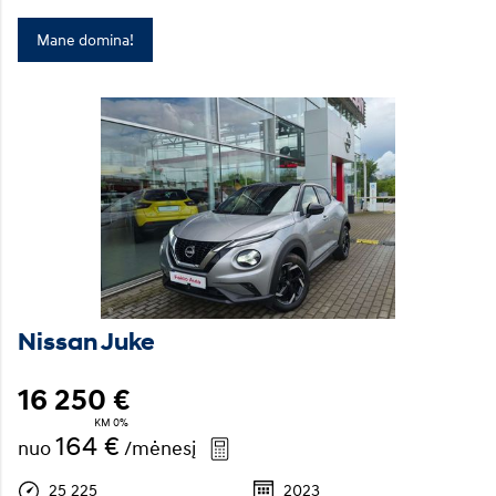
Mane domina!
Nissan Juke
16 250 €
KM 0%
164 €
nuo
/mėnesį
25 225
2023