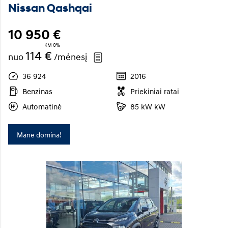
Nissan Qashqai
10 950 €
KM 0%
114 €
nuo
/mėnesį
36 924
2016
Benzinas
Priekiniai ratai
Automatinė
85 kW kW
Mane domina!