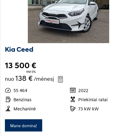
Kia Ceed
13 500 €
KM 0%
138 €
nuo
/mėnesį
55 464
2022
Benzinas
Priekiniai ratai
Mechaninė
73 kW kW
Mane domina!