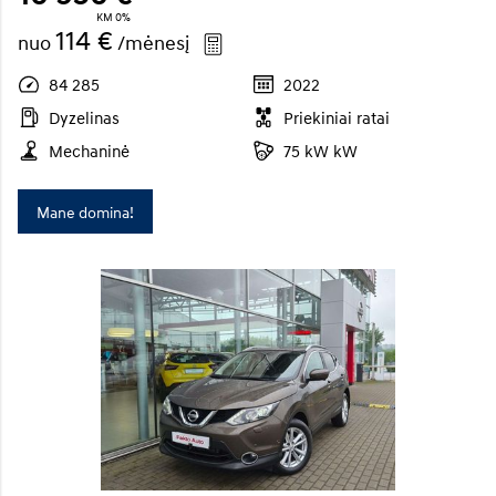
KM 0%
114 €
nuo
/mėnesį
84 285
2022
Dyzelinas
Priekiniai ratai
Mechaninė
75 kW kW
Mane domina!