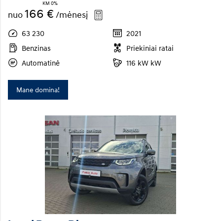
KM 0%
166 €
nuo
/mėnesį
63 230
2021
Benzinas
Priekiniai ratai
Automatinė
116 kW kW
Mane domina!