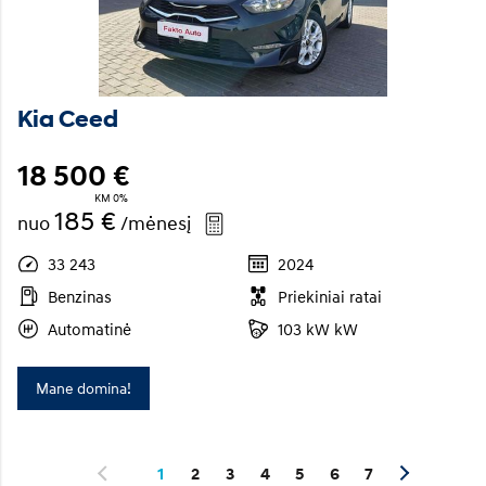
Kia Ceed
18 500 €
KM 0%
185 €
nuo
/mėnesį
33 243
2024
Benzinas
Priekiniai ratai
Automatinė
103 kW kW
Mane domina!
1
2
3
4
5
6
7
ANKSTESNIS
KITAS