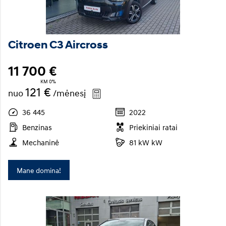
Citroen C3 Aircross
11 700 €
KM 0%
121 €
nuo
/mėnesį
36 445
2022
Benzinas
Priekiniai ratai
Mechaninė
81 kW kW
Mane domina!