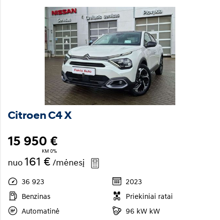
Citroen C4 X
15 950 €
KM 0%
161 €
nuo
/mėnesį
36 923
2023
Benzinas
Priekiniai ratai
Automatinė
96 kW kW