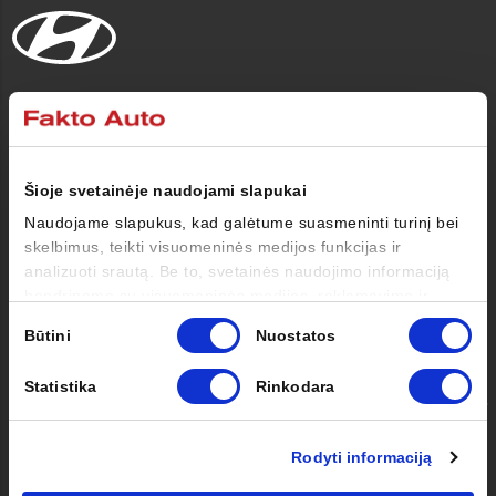
Automobiliai
Pirkėjui
Šioje svetainėje naudojami slapukai
Naudojame slapukus, kad galėtume suasmeninti turinį bei
Savininkui
skelbimus, teikti visuomeninės medijos funkcijas ir
analizuoti srautą. Be to, svetainės naudojimo informaciją
bendriname su visuomeninės medijos, reklamavimo ir
Apie mus
analizės partneriais, kurie gali ją pridėti prie kitos jūsų
Sutikimo
Būtini
Nuostatos
pateiktos arba naudojant paslaugas surinktos informacijos.
pasirinkimas
Kontaktai
Statistika
Rinkodara
Facebook
Instagram
Youtube
Rodyti informaciją