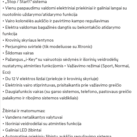
• „Stop / Start\" sistema
• Vienu paspaudimu valdomi elektriniai priekiniai ir galiniai langai su
nuotolinio uždarymo/atidarymo funkcija
• Vairo kolonėlės aukščio ir pavirtimo kampo reguliavimas
• Elektra valdomas bagažinės dangtis su bekontakčio atidarymo
funkcija
• Krovinių skyriaus lentynos
• Perjungimo svirtelė (tik modeliuose su Xtronic)
• Šildomas vairas
• Pažangus „i-Key“ su vairuotojo sėdynės ir išorinių veidrodėlių
nustatymų atminties funkcijomis • Važiavimo režimai (Sport, Normal,
Eco)
• Du 12 V elektros lizdai (priekyje ir krovinių skyriuje)
• Elektrinis vairo stiprintuvas, prisitaikantis prie važiavimo greičio
• Daugiafunkcis vairas (su garso sistemos, telefono, pastovaus greičio
palaikymo ir ribojimo sistemos valdikliais)
Žibintai ir matomumas:
• Vandens netaškantys valytuvai
• Išoriniai veidrodėliai su atminties funkcija
• Galiniai LED žibintai
• Automatinė priekinių žibintų aukščio reguliavimo sistema