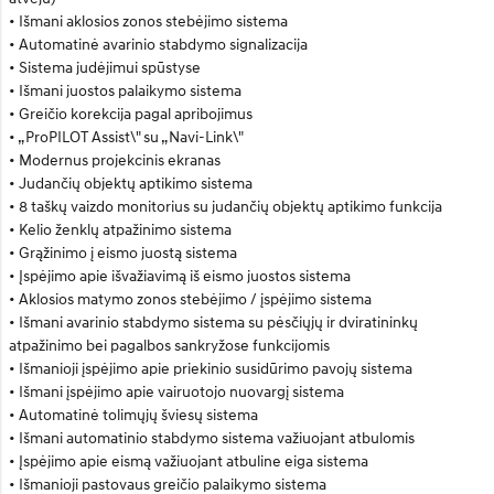
• Išmani aklosios zonos stebėjimo sistema
• Automatinė avarinio stabdymo signalizacija
• Sistema judėjimui spūstyse
• Išmani juostos palaikymo sistema
• Greičio korekcija pagal apribojimus
• „ProPILOT Assist\" su „Navi-Link\"
• Modernus projekcinis ekranas
• Judančių objektų aptikimo sistema
• 8 taškų vaizdo monitorius su judančių objektų aptikimo funkcija
• Kelio ženklų atpažinimo sistema
• Grąžinimo į eismo juostą sistema
• Įspėjimo apie išvažiavimą iš eismo juostos sistema
• Aklosios matymo zonos stebėjimo / įspėjimo sistema
• Išmani avarinio stabdymo sistema su pėsčiųjų ir dviratininkų
atpažinimo bei pagalbos sankryžose funkcijomis
• Išmanioji įspėjimo apie priekinio susidūrimo pavojų sistema
• Išmani įspėjimo apie vairuotojo nuovargį sistema
• Automatinė tolimųjų šviesų sistema
• Išmani automatinio stabdymo sistema važiuojant atbulomis
• Įspėjimo apie eismą važiuojant atbuline eiga sistema
• Išmanioji pastovaus greičio palaikymo sistema