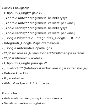
Garsas ir navigacija:
• C tipo USB jungtys gale x2
• „Android Auto™“ programėlė, belaidis ryšys
• „Android Auto™“ programėlė, veikianti per kabelį
• „Apple CarPlay®“ programėlė, belaidis ryšys
• „Apple CarPlay®“ programėlė, veikianti per kabelį
• „Google Playstore\" • Integruotas „Google Built-In\"
• Integruoti „Google Maps\" žemėlapiai
• „Google Automotive\" paslaugos
• 12,3“ liečiamasis „NissanConnect“ multimedijos ekranas
• 12,3“ skaitmeninis skydelis
• C tipo USB jungtis priekyje x2
• „Bluetooth®“ (telefono skambučiams ir garso transliacijai)
• Belaidis kroviklis
• 6 garsiakalbiai
• AM/FM radijas su DAB funkcija
Komfortas:
• Automatinis dviejų zonų kondicionierius
• Variklio užvedimo mygtukas