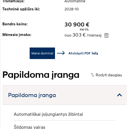
Automatinė
Transmisija:
2028-10
Techninė apžiūra iki:
30 900 €
Bendra kaina:
KM 0%
303 €
Mėnesio įmoka:
nuo
/mėnesį
Mane domina!
Atsisiųsti PDF failą
Papildoma įranga
Papildoma įranga
Automatiškai įsijungiantys žibintai
Šildomas vairas