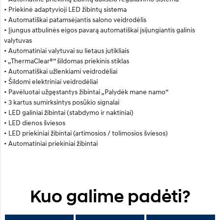
• Priekinė adaptyvioji LED žibintų sistema
• Automatiškai patamsėjantis salono veidrodėlis
• Įjungus atbulinės eigos pavarą automatiškai įsijungiantis galinis
valytuvas
• Automatiniai valytuvai su lietaus jutikliais
• „ThermaClear®“ šildomas priekinis stiklas
• Automatiškai užlenkiami veidrodėliai
• Šildomi elektriniai veidrodėliai
• Pavėluotai užgęstantys žibintai „Palydėk mane namo“
• 3 kartus sumirksintys posūkio signalai
• LED galiniai žibintai (stabdymo ir naktiniai)
• LED dienos šviesos
• LED priekiniai žibintai (artimosios / tolimosios šviesos)
• Automatiniai priekiniai žibintai
Kuo galime padėti?