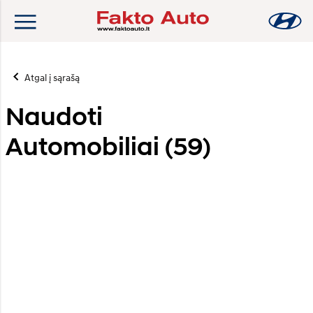
Atgal į sąrašą
Naudoti
Automobiliai (
59
)