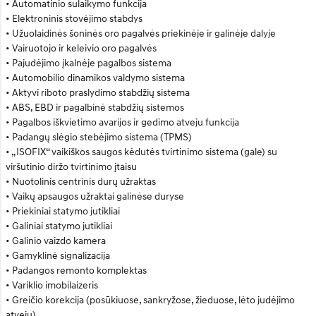
• Automatinio sulaikymo funkcija
• Elektroninis stovėjimo stabdys
• Užuolaidinės šoninės oro pagalvės priekinėje ir galinėje dalyje
• Vairuotojo ir keleivio oro pagalvės
• Pajudėjimo įkalnėje pagalbos sistema
• Automobilio dinamikos valdymo sistema
• Aktyvi riboto praslydimo stabdžių sistema
• ABS, EBD ir pagalbinė stabdžių sistemos
• Pagalbos iškvietimo avarijos ir gedimo atveju funkcija
• Padangų slėgio stebėjimo sistema (TPMS)
• „ISOFIX“ vaikiškos saugos kėdutės tvirtinimo sistema (gale) su
viršutinio diržo tvirtinimo įtaisu
• Nuotolinis centrinis durų užraktas
• Vaikų apsaugos užraktai galinėse duryse
• Priekiniai statymo jutikliai
• Galiniai statymo jutikliai
• Galinio vaizdo kamera
• Gamyklinė signalizacija
• Padangos remonto komplektas
• Variklio imobilaizeris
• Greičio korekcija (posūkiuose, sankryžose, žieduose, lėto judėjimo
atveju)