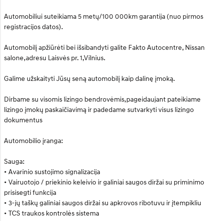
Automobiliui suteikiama 5 metų/100 000km garantija (nuo pirmos
registracijos datos).
Automobilį apžiūrėti bei išsibandyti galite Fakto Autocentre, Nissan
salone,adresu Laisvės pr. 1,Vilnius.
Galime užskaityti Jūsų seną automobilį kaip dalinę įmoką.
Dirbame su visomis lizingo bendrovėmis,pageidaujant pateikiame
lizingo įmokų paskaičiavimą ir padedame sutvarkyti visus lizingo
dokumentus
Automobilio įranga:
Sauga:
• Avarinio sustojimo signalizacija
• Vairuotojo / priekinio keleivio ir galiniai saugos diržai su priminimo
prisisegti funkcija
• 3-jų taškų galiniai saugos diržai su apkrovos ribotuvu ir įtempikliu
• TCS traukos kontrolės sistema