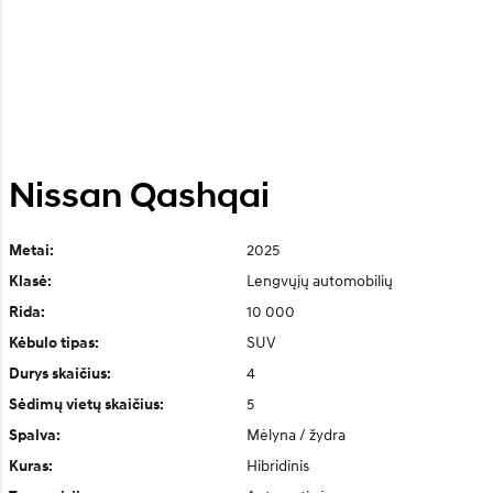
Nissan Qashqai
2025
Metai:
Lengvųjų automobilių
Klasė:
10 000
Rida:
SUV
Kėbulo tipas:
4
Durys skaičius:
5
Sėdimų vietų skaičius:
Mėlyna / žydra
Spalva:
Hibridinis
Kuras: