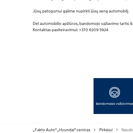
Jūsų patogumui galime nupirkti jūsų seną automobilį.
Dėl automobilio apžiūros, bandomojo važiavimo tartis iš
Kontaktas pasiteiravimui: +370 6209 5924
Bandomasis važiavima
„Fakto Auto“ „Hyundai“ centras
Pirkėjui
Naudot