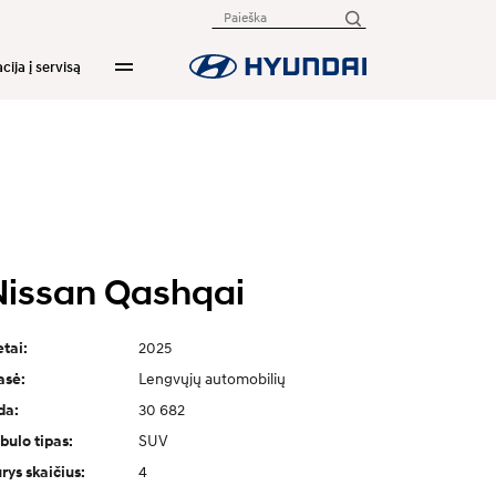
cija į servisą
Nissan Qashqai
2025
tai:
Lengvųjų automobilių
asė:
30 682
da:
SUV
bulo tipas:
4
rys skaičius: