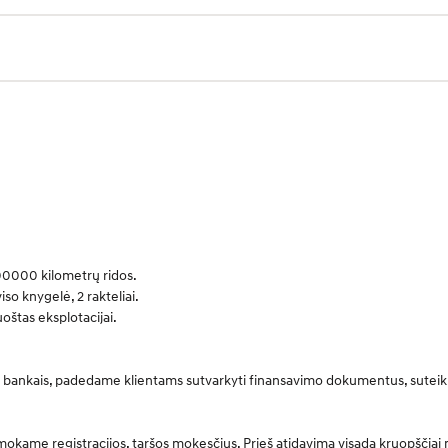
100000 kilometrų ridos.
so knygelė, 2 rakteliai.
oštas eksplotacijai.
os bankais, padedame klientams sutvarkyti finansavimo dokumentus, suteik
mokame registracijos, taršos mokesčius. Prieš atidavimą visada kruopščiai