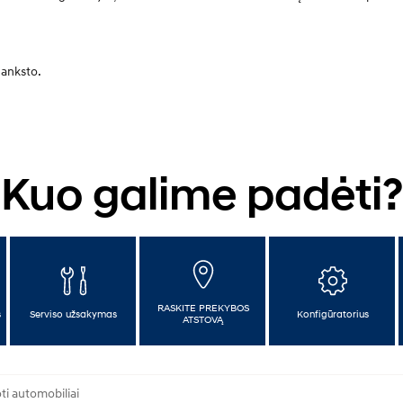
 anksto.
Kuo galime padėti?
RASKITE PREKYBOS
s
Serviso užsakymas
Konfigūratorius
ATSTOVĄ
i automobiliai