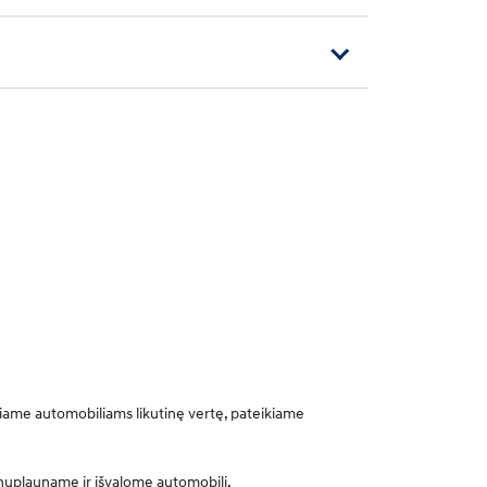
iame automobiliams likutinę vertę, pateikiame
 nuplauname ir išvalome automobilį.