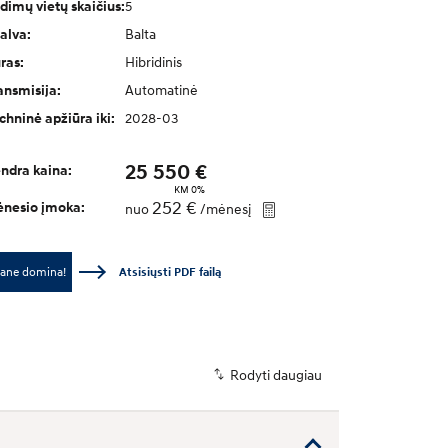
5
dimų vietų skaičius:
Balta
alva:
Hibridinis
ras:
Automatinė
ansmisija:
2028-03
chninė apžiūra iki:
25 550 €
ndra kaina:
KM 0%
252 €
nesio įmoka:
nuo
/mėnesį
ane domina!
Atsisiųsti PDF failą