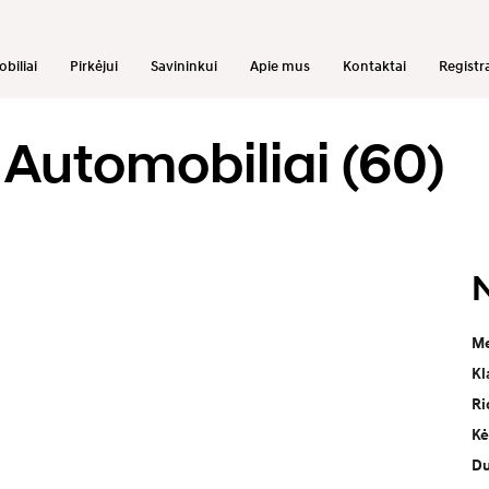
biliai
Pirkėjui
Savininkui
Apie mus
Kontaktai
Registra
Automobiliai (
60
)
Me
Kl
Ri
Kė
Du