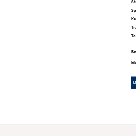
Sė
Sp
Ku
Tr
Te
Be
Mė
M