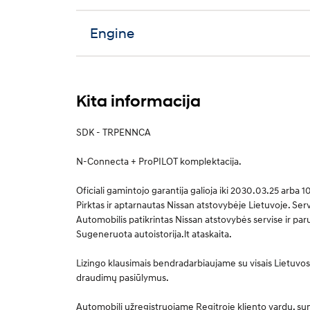
Engine
Kita informacija
SDK - TRPENNCA
N-Connecta + ProPILOT komplektacija.
Oficiali gamintojo garantija galioja iki 2030.03.25 arba 
Pirktas ir aptarnautas Nissan atstovybėje Lietuvoje. Servi
Automobilis patikrintas Nissan atstovybės servise ir paru
Sugeneruota autoistorija.lt ataskaita.
Lizingo klausimais bendradarbiaujame su visais Lietuv
draudimų pasiūlymus.
Automobilį užregistruojame Regitroje kliento vardu, su