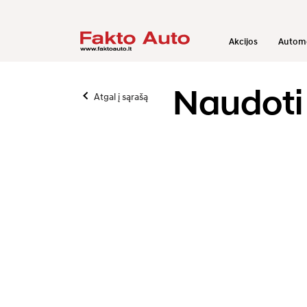
Akcijos
Automo
Naudoti 
Atgal į sąrašą