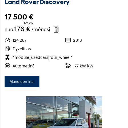
Land Rover Discovery
17 500 €
KM 0%
176 €
nuo
/mėnesį
124 287
2018
Dyzelinas
*module_usedcars|four_wheel*
Automatinė
177 kW kW
Mane domina!