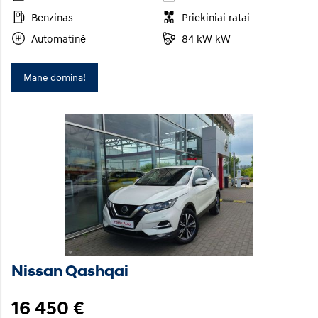
Benzinas
Priekiniai ratai
Automatinė
84 kW kW
Mane domina!
Nissan Qashqai
16 450 €