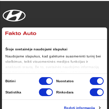
Automobiliai
Pirkėjui
Šioje svetainėje naudojami slapukai
Naudojame slapukus, kad galėtume suasmeninti turinį bei
Savininkui
skelbimus, teikti visuomeninės medijos funkcijas ir
analizuoti srautą. Be to, svetainės naudojimo informaciją
bendriname su visuomeninės medijos, reklamavimo ir
Apie mus
analizės partneriais, kurie gali ją pridėti prie kitos jūsų
Sutikimo
Būtini
Nuostatos
pateiktos arba naudojant paslaugas surinktos informacijos.
pasirinkimas
Kontaktai
Statistika
Rinkodara
Facebook
Instagram
Youtube
Rodyti informaciją