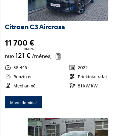
Citroen C3 Aircross
11 700 €
KM 0%
121 €
nuo
/mėnesį
36 445
2022
Benzinas
Priekiniai ratai
Mechaninė
81 kW kW
Mane domina!