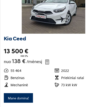
Kia Ceed
13 500 €
KM 0%
138 €
nuo
/mėnesį
55 464
2022
Benzinas
Priekiniai ratai
Mechaninė
73 kW kW
Mane domina!