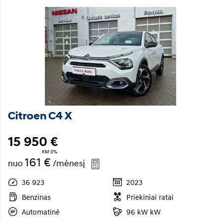
Citroen C4 X
15 950 €
KM 0%
161 €
nuo
/mėnesį
36 923
2023
Benzinas
Priekiniai ratai
Automatinė
96 kW kW