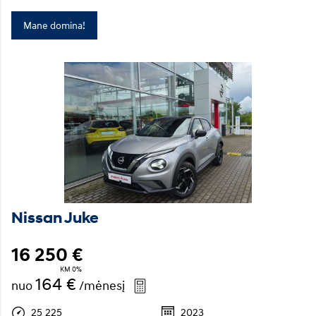
Mane domina!
Nissan Juke
16 250 €
KM 0%
164 €
nuo
/mėnesį
25 225
2023