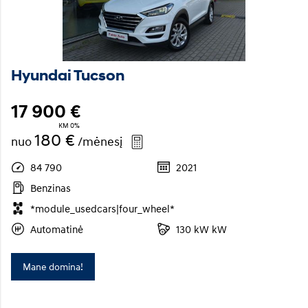
Hyundai Tucson
17 900 €
KM 0%
180 €
nuo
/mėnesį
84 790
2021
Benzinas
*module_usedcars|four_wheel*
Automatinė
130 kW kW
Mane domina!