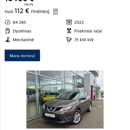
KM 0%
112 €
nuo
/mėnesį
84 285
2022
Dyzelinas
Priekiniai ratai
Mechaninė
75 kW kW
Mane domina!