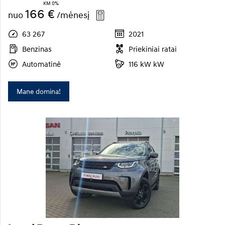
KM 0%
166 €
nuo
/mėnesį
63 267
2021
Benzinas
Priekiniai ratai
Automatinė
116 kW kW
Mane domina!