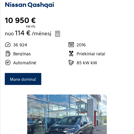
Nissan Qashqai
10 950 €
KM 0%
114 €
nuo
/mėnesį
36 924
2016
Benzinas
Priekiniai ratai
Automatinė
85 kW kW
Mane domina!