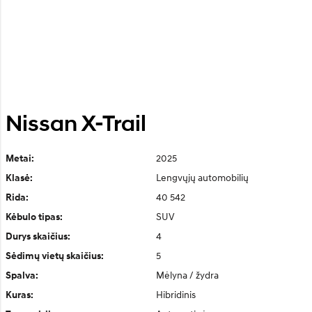
Nissan X-Trail
2025
Metai:
Lengvųjų automobilių
Klasė:
40 542
Rida:
SUV
Kėbulo tipas:
4
Durys skaičius:
5
Sėdimų vietų skaičius:
Mėlyna / žydra
Spalva:
Hibridinis
Kuras: