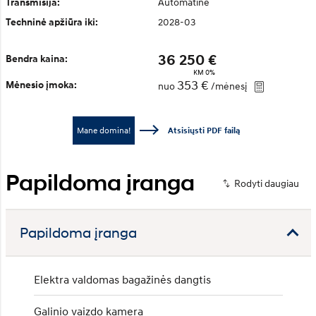
Automatinė
Transmisija:
2028-03
Techninė apžiūra iki:
36 250 €
Bendra kaina:
KM 0%
353 €
Mėnesio įmoka:
nuo
/mėnesį
Mane domina!
Atsisiųsti PDF failą
Papildoma įranga
Papildoma įranga
Elektra valdomas bagažinės dangtis
Galinio vaizdo kamera