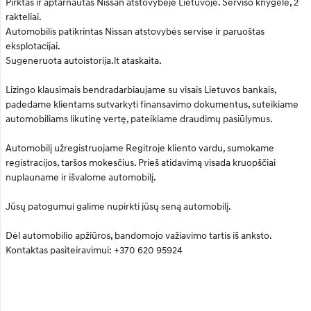
Pirktas ir aptarnautas Nissan atstovybėje Lietuvoje. Serviso knygelė, 2
rakteliai.
Automobilis patikrintas Nissan atstovybės servise ir paruoštas
eksplotacijai.
Sugeneruota autoistorija.lt ataskaita.
Lizingo klausimais bendradarbiaujame su visais Lietuvos bankais,
padedame klientams sutvarkyti finansavimo dokumentus, suteikiame
automobiliams likutinę vertę, pateikiame draudimų pasiūlymus.
Automobilį užregistruojame Regitroje kliento vardu, sumokame
registracijos, taršos mokesčius. Prieš atidavimą visada kruopščiai
nuplauname ir išvalome automobilį.
Jūsų patogumui galime nupirkti jūsų seną automobilį.
Dėl automobilio apžiūros, bandomojo važiavimo tartis iš anksto.
Kontaktas pasiteiravimui: +370 620 95924