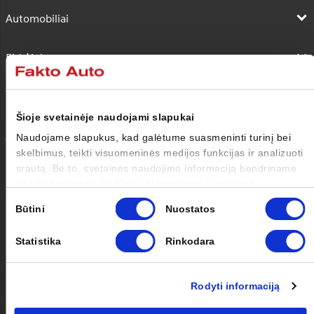
Automobiliai
Pirkėjui
Savininkui
Šioje svetainėje naudojami slapukai
Apie mus
Naudojame slapukus, kad galėtume suasmeninti turinį bei
skelbimus, teikti visuomeninės medijos funkcijas ir analizuoti
srautą. Be to, svetainės naudojimo informaciją bendriname
Kontaktai
su visuomeninės medijos, reklamavimo ir analizės
partneriais, kurie gali ją pridėti prie kitos jūsų pateiktos arba
Sutikimo
Būtini
Nuostatos
naudojant paslaugas surinktos informacijos.
pasirinkimas
Facebook
Instagram
Youtube
Statistika
Rinkodara
Rodyti informaciją
Slapukai
Copyright © Hyundai 2023
Privatumo politika