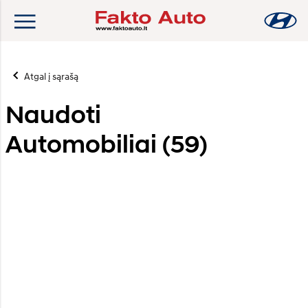
Atgal į sąrašą
Naudoti
Automobiliai (
59
)