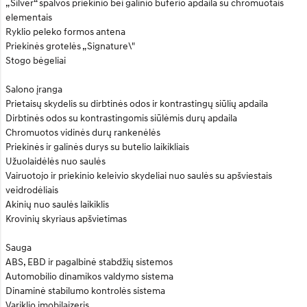
„Silver“ spalvos priekinio bei galinio buferio apdaila su chromuotais
elementais
Ryklio peleko formos antena
Priekinės grotelės „Signature\"
Stogo bėgeliai
Salono įranga
Prietaisų skydelis su dirbtinės odos ir kontrastingų siūlių apdaila
Dirbtinės odos su kontrastingomis siūlėmis durų apdaila
Chromuotos vidinės durų rankenėlės
Priekinės ir galinės durys su butelio laikikliais
Užuolaidėlės nuo saulės
Vairuotojo ir priekinio keleivio skydeliai nuo saulės su apšviestais
veidrodėliais
Akinių nuo saulės laikiklis
Krovinių skyriaus apšvietimas
Sauga
ABS, EBD ir pagalbinė stabdžių sistemos
Automobilio dinamikos valdymo sistema
Dinaminė stabilumo kontrolės sistema
Variklio imobilaizeris