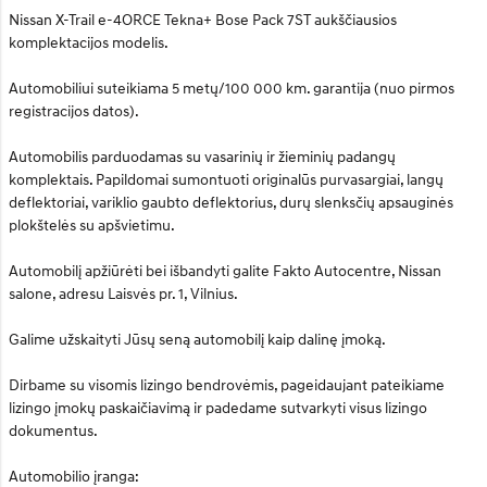
Nissan X-Trail e-4ORCE Tekna+ Bose Pack 7ST aukščiausios
komplektacijos modelis.
Automobiliui suteikiama 5 metų/100 000 km. garantija (nuo pirmos
registracijos datos).
Automobilis parduodamas su vasarinių ir žieminių padangų
komplektais. Papildomai sumontuoti originalūs purvasargiai, langų
deflektoriai, variklio gaubto deflektorius, durų slenksčių apsauginės
plokštelės su apšvietimu.
Automobilį apžiūrėti bei išbandyti galite Fakto Autocentre, Nissan
salone, adresu Laisvės pr. 1, Vilnius.
Galime užskaityti Jūsų seną automobilį kaip dalinę įmoką.
Dirbame su visomis lizingo bendrovėmis, pageidaujant pateikiame
lizingo įmokų paskaičiavimą ir padedame sutvarkyti visus lizingo
dokumentus.
Automobilio įranga: