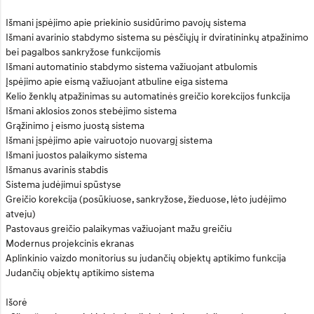
Išmani įspėjimo apie priekinio susidūrimo pavojų sistema
Išmani avarinio stabdymo sistema su pėsčiųjų ir dviratininkų atpažinimo
bei pagalbos sankryžose funkcijomis
Išmani automatinio stabdymo sistema važiuojant atbulomis
Įspėjimo apie eismą važiuojant atbuline eiga sistema
Kelio ženklų atpažinimas su automatinės greičio korekcijos funkcija
Išmani aklosios zonos stebėjimo sistema
Grąžinimo į eismo juostą sistema
Išmani įspėjimo apie vairuotojo nuovargį sistema
Išmani juostos palaikymo sistema
Išmanus avarinis stabdis
Sistema judėjimui spūstyse
Greičio korekcija (posūkiuose, sankryžose, žieduose, lėto judėjimo
atveju)
Pastovaus greičio palaikymas važiuojant mažu greičiu
Modernus projekcinis ekranas
Aplinkinio vaizdo monitorius su judančių objektų aptikimo funkcija
Judančių objektų aptikimo sistema
Išorė