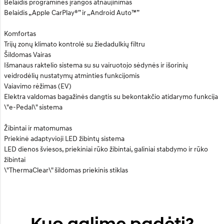
Belaidis programinės įrangos atnaujinimas
Belaidis „Apple CarPlay®” ir „Android Auto™”
Komfortas
Trijų zonų klimato kontrolė su žiedadulkių filtru
Šildomas Vairas
Išmanaus raktelio sistema su su vairuotojo sėdynės ir išorinių
veidrodėlių nustatymų atminties funkcijomis
Vaiavimo rėžimas (EV)
Elektra valdomas bagažinės dangtis su bekontakčio atidarymo funkcija
\"e-Pedal\" sistema
Žibintai ir matomumas
Priekinė adaptyvioji LED žibintų sistema
LED dienos šviesos, priekiniai rūko žibintai, galiniai stabdymo ir rūko
žibintai
\"ThermaClear\" šildomas priekinis stiklas
Kuo galime padėti?