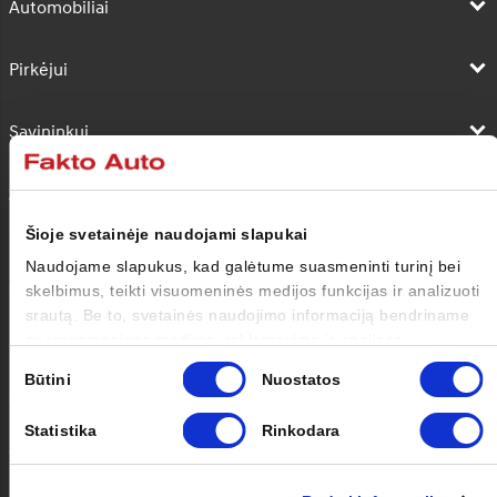
Automobiliai
Pirkėjui
Savininkui
Apie mus
Šioje svetainėje naudojami slapukai
Kontaktai
Naudojame slapukus, kad galėtume suasmeninti turinį bei
skelbimus, teikti visuomeninės medijos funkcijas ir analizuoti
srautą. Be to, svetainės naudojimo informaciją bendriname
Facebook
Instagram
Youtube
su visuomeninės medijos, reklamavimo ir analizės
partneriais, kurie gali ją pridėti prie kitos jūsų pateiktos arba
Sutikimo
Būtini
Nuostatos
naudojant paslaugas surinktos informacijos.
pasirinkimas
Statistika
Rinkodara
Slapukai
Copyright © Hyundai 2023
Privatumo politika