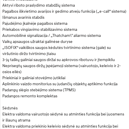
Aktyvi riboto praslydimo stabdžių sistema
Pagalbos iškvietimo avarijos ir gedimo atveju funkcija („e-call“ sistema)
Išmanus avarinis stabdis
Pajudėjimo įkalnėje pagalbos sistema
Priekabos vingiavimo stabilizavimo sistema
Automobilinė signalizacija / „Thatcham\" aliarmo sistema
Vaikų apsaugos užraktai galinėse duryse
„ISOFIX“ vaikiškos saugos kėdutės tvirtinimo sistema (gale) su
viršutinio diržo tvirtinimo įtaisu
3-jų taškų galiniai saugos diržai su apkrovos ribotuvu ir įtempikliu
Neprisegtų saugos diržų įspėjamoji sistema (vairuotojo, keleivio ir 2-
osios eilės)
Priekiniai ir galiniai stovėjimo jutikliai
Aplinkinio vaizdo monitorius su judančių objektų aptikimo funkcija
Padangų slėgio stebėjimo sistema (TPMS)
Padangos remonto komplektas
Sėdynės
Elektra valdoma vairuotojo sėdynė su atminties funkcija bei juosmens
ir šlaunų atrama
Elektra valdoma priekinio keleivio sėdynė su atminties funkcija bei