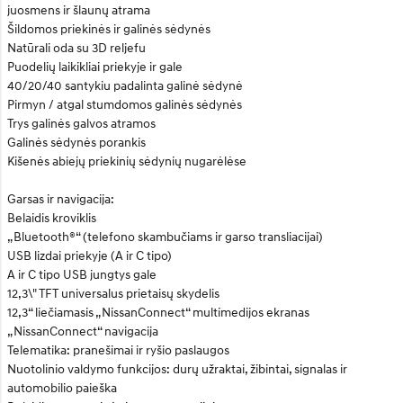
juosmens ir šlaunų atrama
Šildomos priekinės ir galinės sėdynės
Natūrali oda su 3D reljefu
Puodelių laikikliai priekyje ir gale
40/20/40 santykiu padalinta galinė sėdynė
Pirmyn / atgal stumdomos galinės sėdynės
Trys galinės galvos atramos
Galinės sėdynės porankis
Kišenės abiejų priekinių sėdynių nugarėlėse
Garsas ir navigacija:
Belaidis kroviklis
„Bluetooth®“ (telefono skambučiams ir garso transliacijai)
USB lizdai priekyje (A ir C tipo)
A ir C tipo USB jungtys gale
12,3\" TFT universalus prietaisų skydelis
12,3“ liečiamasis „NissanConnect“ multimedijos ekranas
„NissanConnect“ navigacija
Telematika: pranešimai ir ryšio paslaugos
Nuotolinio valdymo funkcijos: durų užraktai, žibintai, signalas ir
automobilio paieška