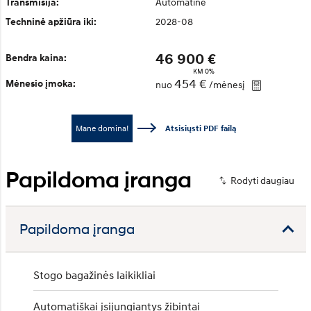
Automatinė
Transmisija:
2028-08
Techninė apžiūra iki:
46 900 €
Bendra kaina:
KM 0%
454 €
Mėnesio įmoka:
nuo
/mėnesį
Mane domina!
Atsisiųsti PDF failą
Papildoma įranga
Papildoma įranga
Stogo bagažinės laikikliai
Automatiškai įsijungiantys žibintai