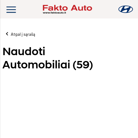
Atgal į sąrašą
Naudoti
Automobiliai (
59
)