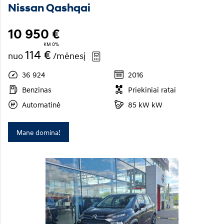
Nissan Qashqai
10 950 €
KM 0%
114 €
nuo
/mėnesį
36 924
2016
Benzinas
Priekiniai ratai
Automatinė
85 kW kW
Mane domina!