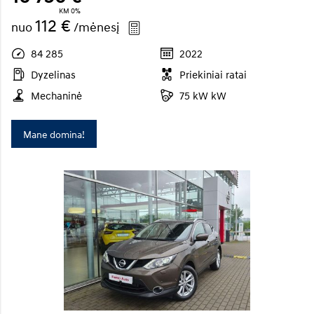
KM 0%
112 €
nuo
/mėnesį
84 285
2022
Dyzelinas
Priekiniai ratai
Mechaninė
75 kW kW
Mane domina!