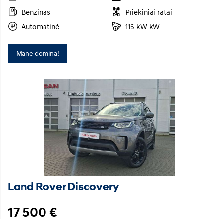
Benzinas
Priekiniai ratai
Automatinė
116 kW kW
Mane domina!
Land Rover Discovery
17 500 €