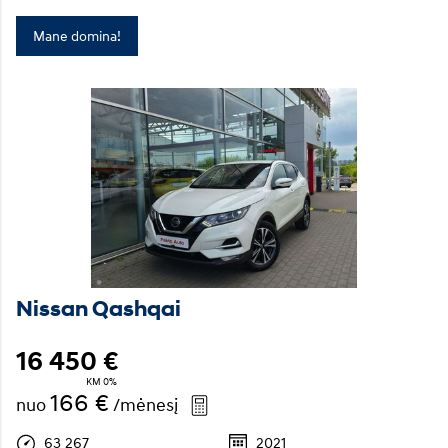
Mane domina!
Nissan Qashqai
16 450 €
KM 0%
166 €
nuo
/mėnesį
63 267
2021