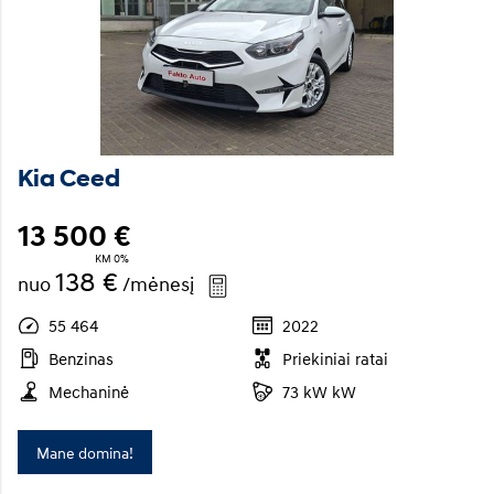
Kia Ceed
13 500 €
KM 0%
138 €
nuo
/mėnesį
55 464
2022
Benzinas
Priekiniai ratai
Mechaninė
73 kW kW
Mane domina!