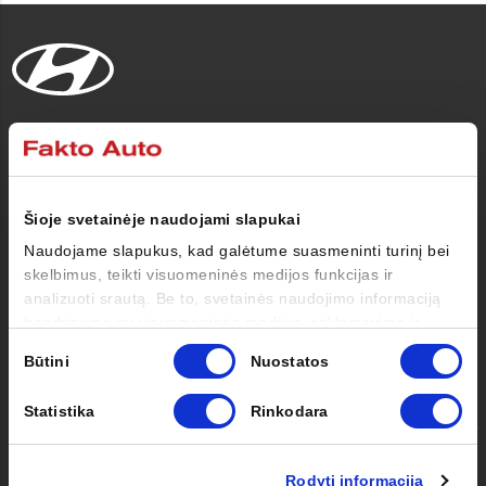
Automobiliai
Pirkėjui
Šioje svetainėje naudojami slapukai
Naudojame slapukus, kad galėtume suasmeninti turinį bei
Savininkui
skelbimus, teikti visuomeninės medijos funkcijas ir
analizuoti srautą. Be to, svetainės naudojimo informaciją
bendriname su visuomeninės medijos, reklamavimo ir
Apie mus
analizės partneriais, kurie gali ją pridėti prie kitos jūsų
Sutikimo
Būtini
Nuostatos
pateiktos arba naudojant paslaugas surinktos informacijos.
pasirinkimas
Kontaktai
Statistika
Rinkodara
Facebook
Instagram
Youtube
Rodyti informaciją