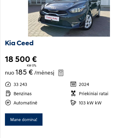
Kia Ceed
18 500 €
KM 0%
185 €
nuo
/mėnesį
33 243
2024
Benzinas
Priekiniai ratai
Automatinė
103 kW kW
Mane domina!