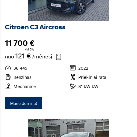
Citroen C3 Aircross
11 700 €
KM 0%
121 €
nuo
/mėnesį
36 445
2022
Benzinas
Priekiniai ratai
Mechaninė
81 kW kW
Mane domina!