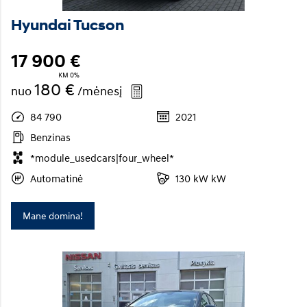
Hyundai Tucson
17 900 €
KM 0%
180 €
nuo
/mėnesį
84 790
2021
Benzinas
*module_usedcars|four_wheel*
Automatinė
130 kW kW
Mane domina!