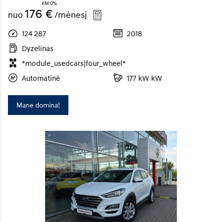
KM 0%
176 €
nuo
/mėnesį
124 287
2018
Dyzelinas
*module_usedcars|four_wheel*
Automatinė
177 kW kW
Mane domina!