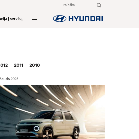
cija į servisą
2012
2011
2010
Sausis 2025