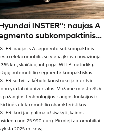
Hyundai INSTER“: naujas A
egmento subkompaktinis
lektromobilis – unikalus
STER, naujasis A segmento subkompaktinis
izainas, didelis
esto elektromobilis su viena įkrova nuvažiuoja
uvažiuojamas atstumas,
i 355 km, skaičiuojant pagal WLTP metodiką.
žųjų automobilių segmente kompaktiškas
niversalumas
STER su tvirta kėbulo konstrukcija ir erdviu
lonu yra labai universalus. Mažame miesto SUV
a pažangios technologijos, saugos funkcijos ir
skirtinės elektromobilio charakteristikos.
STER, kurį jau galima užsisakyti, kainos
asideda nuo 25 990 eurų. Pirmieji automobiliai
vyksta 2025 m. kovą.