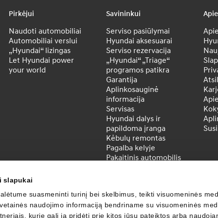
Pirkėjui
Savininkui
Api
Naudoti automobiliai
Serviso pasiūlymai
Apie
Automobiliai verslui
Hyundai aksesuarai
Hyu
„Hyundai“ lizingas
Serviso rezervacija
Nau
Let Hyundai power
„Hyundai“ „Triage“
Slap
your world
programos patikra
Priv
Garantija
Atsi
Aplinkosauginė
Karj
informacija
Api
Servisas
Koky
Hyundai dalys ir
Apl
papildoma įranga
Susi
Kėbulų remontas
Pagalba kelyje
Pakaitinis automobilis
„Eco-service“
Hyundai „Bluelink®“
i slapukai
Automobilių techninės
lėtume suasmeninti turinį bei skelbimus, teikti visuomeninės medi
priežiūros intervalai
, svetainės naudojimo informaciją bendriname su visuomeninės medi
MapCare – žemėlapių
atnaujinimas
neriais, kurie gali ją pridėti prie kitos jūsų pateiktos arba naudoj