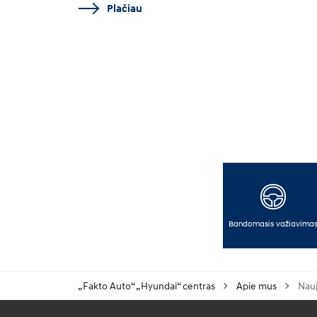
Plačiau
Bandomasis važiavima
„Fakto Auto“ „Hyundai“ centras
Apie mus
Nauj