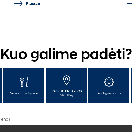
Plačiau
Kuo galime padėti?
RASKITE PREKYBOS
s
Serviso užsakymas
Konfigūratorius
ATSTOVĄ
ienos