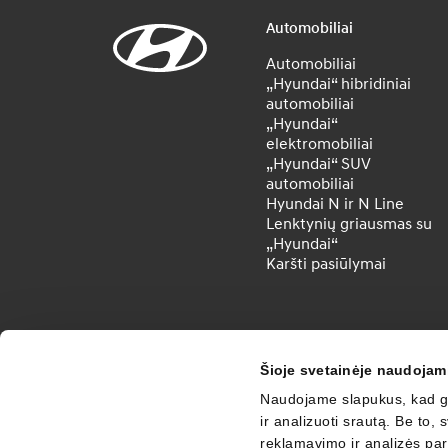
Automobiliai
Automobiliai
„Hyundai“ hibridiniai
automobiliai
„Hyundai“
elektromobiliai
„Hyundai“ SUV
automobiliai
Hyundai N ir N Line
Lenktynių griausmas su
„Hyundai“
Karšti pasiūlymai
Šioje svetainėje naudojam
Naudojame slapukus, kad ga
ir analizuoti srautą. Be to
reklamavimo ir analizės part