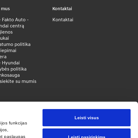
e mus
Kontaktai
 Fakto Auto -
Kontaktai
ndai centrą
jienos
ukai
atumo politika
liepimai
era
e Hyundai
bės politika
inkosauga
siekite su mumis
Leisti visus
jos funkcijas
jos,
ant paslaugas
Leisti pasirinkimą