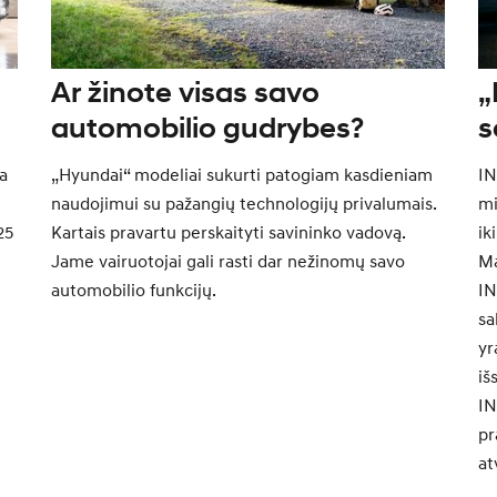
Ar žinote visas savo
„
automobilio gudrybes?
s
e
a
„Hyundai“ modeliai sukurti patogiam kasdieniam
IN
d
naudojimui su pažangių technologijų privalumais.
mi
n
25
Kartais pravartu perskaityti savininko vadovą.
ik
Jame vairuotojai gali rasti dar nežinomų savo
Ma
u
automobilio funkcijų.
IN
sa
yr
iš
IN
pr
at