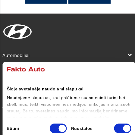
Automobiliai
Pirkėjui
Savininkui
Šioje svetainėje naudojami slapukai
Naudojame slapukus, kad galėtume suasmeninti turinį bei
skelbimus, teikti visuomeninės medijos funkcijas ir analizuoti
Apie mus
srautą. Be to, svetainės naudojimo informaciją bendriname
su visuomeninės medijos, reklamavimo ir analizės
Kontaktai
partneriais, kurie gali ją pridėti prie kitos jūsų pateiktos arba
Sutikimo
Būtini
Nuostatos
naudojant paslaugas surinktos informacijos.
pasirinkimas