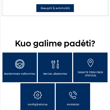
Išsaugoti šį automobilį
Kuo galime padėti?
RASKITE PREKYBOS
Bandomasis važiavimas
Serviso užsakymas
ATSTOVĄ
Konfigūratorius
Kontaktai