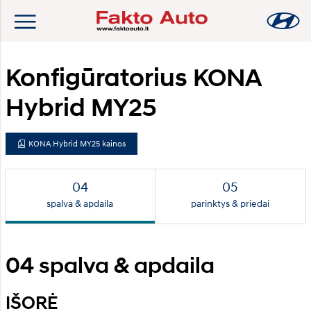
Konfigūratorius KONA
Hybrid MY25
KONA Hybrid MY25 kainos
spalva & apdaila
parinktys & priedai
04
spalva & apdaila
IŠORĖ