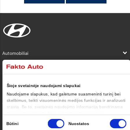
Automobiliai
Pirkėjui
Savininkui
Šioje svetainėje naudojami slapukai
Naudojame slapukus, kad galėtume suasmeninti turinį bei
skelbimus, teikti visuomeninės medijos funkcijas ir analizuoti
Apie mus
srautą. Be to, svetainės naudojimo informaciją bendriname
su visuomeninės medijos, reklamavimo ir analizės
Kontaktai
partneriais, kurie gali ją pridėti prie kitos jūsų pateiktos arba
Sutikimo
Būtini
Nuostatos
naudojant paslaugas surinktos informacijos.
pasirinkimas