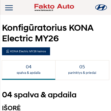
Konfigūratorius KONA
Electric MY26
KONA Electric MY26 kainos
spalva & apdaila
parinktys & priedai
04
spalva & apdaila
IŠORĖ