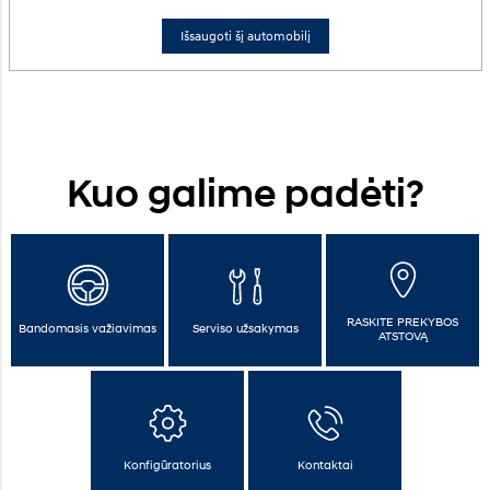
Išsaugoti šį automobilį
Kuo galime padėti?
RASKITE PREKYBOS
Bandomasis važiavimas
Serviso užsakymas
ATSTOVĄ
Konfigūratorius
Kontaktai