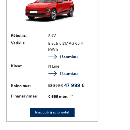
Kėbulas:
SUV
Variklis:
Electric 217 AG 65,4
kW/h
Išsamiau
Klasė:
N Line
Išsamiau
47 999 €
52 899 €
Kaina nuo:
Finansavimas:
€ 685 mėn.
Išsaugoti šį automobilį