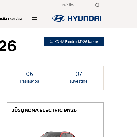
cija į servisą
Y26
KONA Electric MY26 kainos
Paslaugos
suvestinė
JŪSŲ KONA ELECTRIC MY26