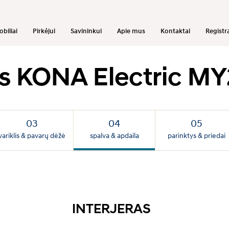
biliai
Pirkėjui
Savininkui
Apie mus
Kontaktai
Registra
us KONA Electric M
variklis & pavarų dėžė
spalva & apdaila
parinktys & priedai
INTERJERAS