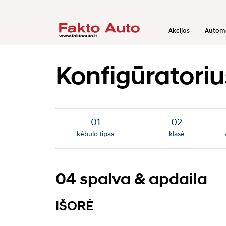
Akcijos
Automo
Konfigūratori
kėbulo tipas
klasė
04
spalva & apdaila
IŠORĖ