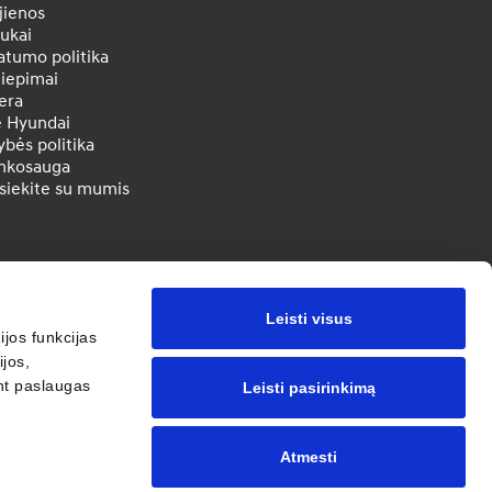
jienos
ukai
atumo politika
liepimai
era
e Hyundai
bės politika
inkosauga
siekite su mumis
Leisti visus
jos funkcijas
jos,
ant paslaugas
Leisti pasirinkimą
Atmesti