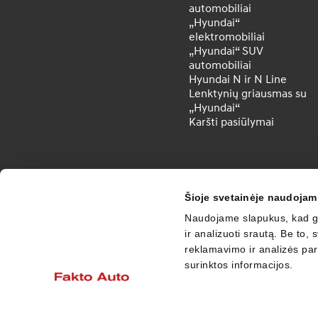
automobiliai
„Hyundai“
elektromobiliai
„Hyundai“ SUV
automobiliai
Hyundai N ir N Line
Lenktynių griausmas su
„Hyundai“
Karšti pasiūlymai
Šioje svetainėje naudojam
Naudojame slapukus, kad ga
ir analizuoti srautą. Be to
reklamavimo ir analizės part
surinktos informacijos.
Facebook
Instagram
Youtube