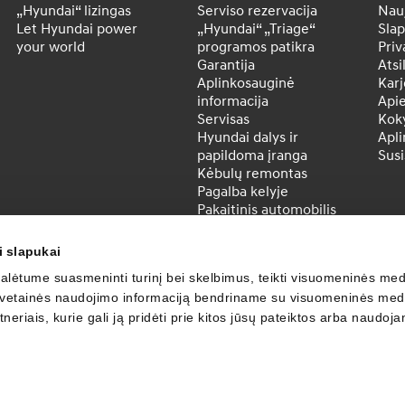
„Hyundai“ lizingas
Serviso rezervacija
Nau
Let Hyundai power
„Hyundai“ „Triage“
Slap
your world
programos patikra
Priv
Garantija
Atsi
Aplinkosauginė
Karj
informacija
Api
Servisas
Koky
Hyundai dalys ir
Apl
papildoma įranga
Susi
Kėbulų remontas
Pagalba kelyje
Pakaitinis automobilis
„Eco-service“
Hyundai „Bluelink®“
i slapukai
Automobilių techninės
lėtume suasmeninti turinį bei skelbimus, teikti visuomeninės medi
priežiūros intervalai
MapCare – žemėlapių
, svetainės naudojimo informaciją bendriname su visuomeninės medi
atnaujinimas
neriais, kurie gali ją pridėti prie kitos jūsų pateiktos arba naudoj