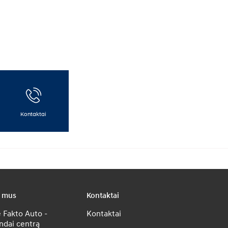
Kontaktai
e mus
Kontaktai
 Fakto Auto -
Kontaktai
ndai centrą