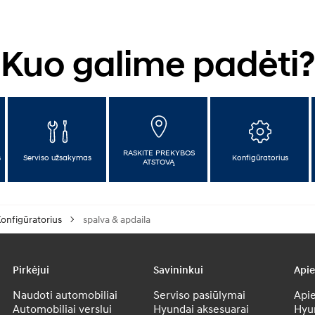
Kuo galime padėti?
RASKITE PREKYBOS
s
Serviso užsakymas
Konfigūratorius
ATSTOVĄ
onfigūratorius
spalva & apdaila
Pirkėjui
Savininkui
Api
Naudoti automobiliai
Serviso pasiūlymai
Apie
Automobiliai verslui
Hyundai aksesuarai
Hyu