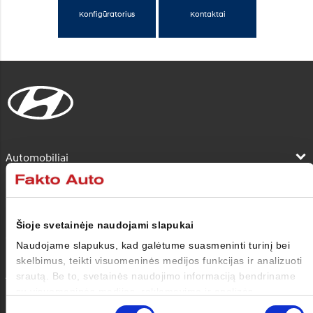
Konfigūratorius
Kontaktai
Automobiliai
Pirkėjui
Šioje svetainėje naudojami slapukai
Savininkui
Naudojame slapukus, kad galėtume suasmeninti turinį bei
skelbimus, teikti visuomeninės medijos funkcijas ir analizuoti
Apie mus
srautą. Be to, svetainės naudojimo informaciją bendriname
su visuomeninės medijos, reklamavimo ir analizės
partneriais, kurie gali ją pridėti prie kitos jūsų pateiktos arba
Sutikimo