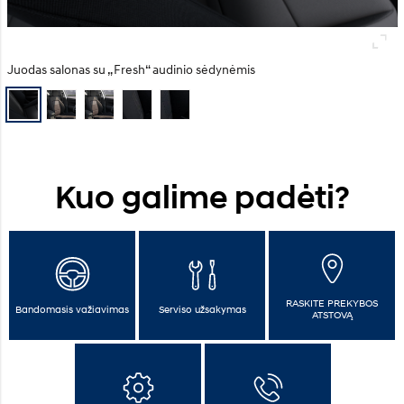
Juodas salonas su „Fresh“ audinio sėdynėmis
Kuo galime padėti?
RASKITE PREKYBOS
Bandomasis važiavimas
Serviso užsakymas
ATSTOVĄ