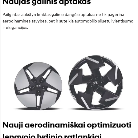
Naujas galinis aptakas
Pailgintas aukštyn lenktas galinio dangčio aptakas ne tik pagerina
aerodinamines savybes, bet ir suteikia automobilio siluetui vientisumo
ir elegancijos.
Nauji aerodinamiškai optimizuoti
lengvojo lydinio ratlankiai