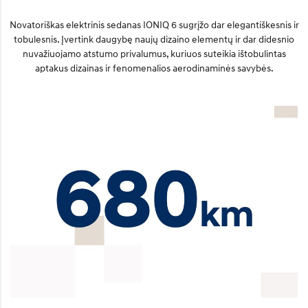
Novatoriškas elektrinis sedanas IONIQ 6 sugrįžo dar elegantiškesnis ir
tobulesnis. Įvertink daugybę naujų dizaino elementų ir dar didesnio
nuvažiuojamo atstumo privalumus, kuriuos suteikia ištobulintas
aptakus dizainas ir fenomenalios aerodinaminės savybės.