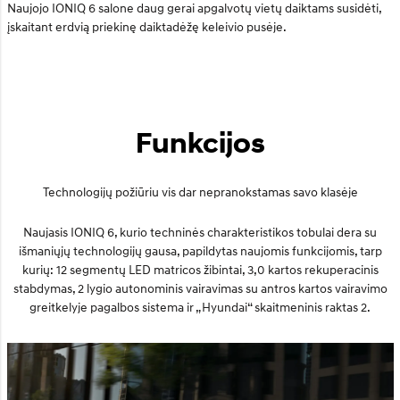
Naujojo IONIQ 6 salone daug gerai apgalvotų vietų daiktams susidėti,
įskaitant erdvią priekinę daiktadėžę keleivio pusėje.
Funkcijos
Technologijų požiūriu vis dar nepranokstamas savo klasėje
Naujasis IONIQ 6, kurio techninės charakteristikos tobulai dera su
išmaniųjų technologijų gausa, papildytas naujomis funkcijomis, tarp
kurių: 12 segmentų LED matricos žibintai, 3,0 kartos rekuperacinis
stabdymas, 2 lygio autonominis vairavimas su antros kartos vairavimo
greitkelyje pagalbos sistema ir „Hyundai“ skaitmeninis raktas 2.