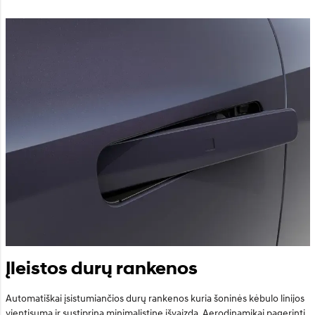
Įleistos durų rankenos
Automatiškai įsistumiančios durų rankenos kuria šoninės kėbulo linijos
vientisumą ir sustiprina minimalistinę išvaizdą. Aerodinamikai pagerinti