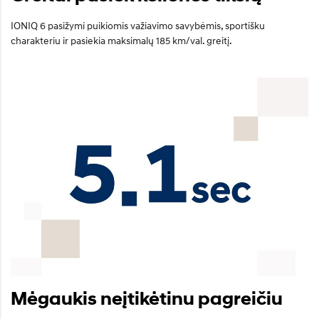
IONIQ 6 pasižymi puikiomis važiavimo savybėmis, sportišku
charakteriu ir pasiekia maksimalų 185 km/val. greitį.
Mėgaukis neįtikėtinu pagreičiu