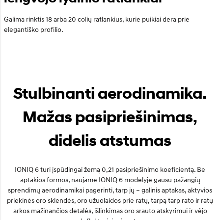
Galima rinktis 18 arba 20 colių ratlankius, kurie puikiai dera prie
elegantiško profilio.
Stulbinanti aerodinamika.
Mažas pasipriešinimas,
didelis atstumas
IONIQ 6 turi įspūdingai žemą 0,21 pasipriešinimo koeficientą. Be
aptakios formos, naujame IONIQ 6 modelyje gausu pažangių
sprendimų aerodinamikai pagerinti, tarp jų – galinis aptakas, aktyvios
priekinės oro sklendės, oro užuolaidos prie ratų, tarpą tarp rato ir ratų
arkos mažinančios detalės, išlinkimas oro srauto atskyrimui ir vėjo