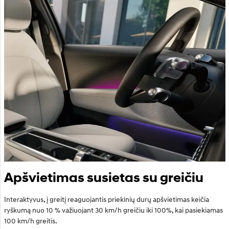
Apšvietimas susietas su greičiu
Interaktyvus, į greitį reaguojantis priekinių durų apšvietimas keičia
ryškumą nuo 10 % važiuojant 30 km/h greičiu iki 100%, kai pasiekiamas
100 km/h greitis.