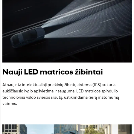
Nauji LED matricos žibintai
Atnaujinta intelektualioji priekinių žibintų sistema (IFS) sukuria
aukščiausio lygio apšvietimą ir saugumą. LED matricos spindulio
technologija valdo šviesos srautą, užtikrindama gerą matomumą
visiems.