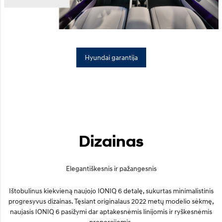
Hyundai garantija
Dizainas
Elegantiškesnis ir pažangesnis
Ištobulinus kiekvieną naujojo IONIQ 6 detalę, sukurtas minimalistinis
progresyvus dizainas. Tęsiant originalaus 2022 metų modelio sėkmę,
naujasis IONIQ 6 pasižymi dar aptakesnėmis linijomis ir ryškesnėmis
proporcijomis.