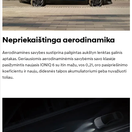
Nepriekaištinga aerodinamika
Aerodinamines savybes sustiprina pailgintas aukštyn lenktas galinis
aptakas. Geriausiomis aerodinaminėmis savybėmis savo klasėje
pasižymintis naujasis IONIQ 6 su itin mažu, vos 0,21, oro pasipriešinimo
koeficientu ir nauju, didesnės talpos akumuliatoriumi geba nuvažiuoti
toliau.