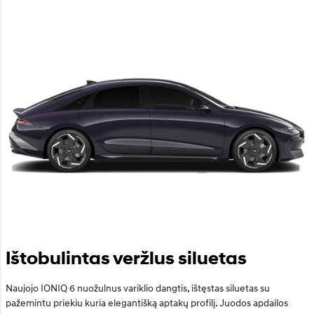
Ištobulintas veržlus siluetas
Naujojo IONIQ 6 nuožulnus variklio dangtis, ištęstas siluetas su
pažemintu priekiu kuria elegantišką aptakų profilį. Juodos apdailos