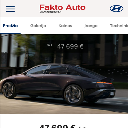
Pradžia
Galerija
Kainos
Įranga
Technin
47 699 €
Nuo
47 699 €
Nuo