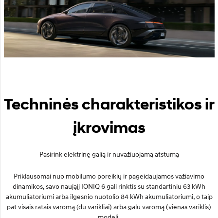
Techninės charakteristikos ir
įkrovimas
Pasirink elektrinę galią ir nuvažiuojamą atstumą
Priklausomai nuo mobilumo poreikių ir pageidaujamos važiavimo
dinamikos, savo naująjį IONIQ 6 gali rinktis su standartiniu 63 kWh
akumuliatoriumi arba ilgesnio nuotolio 84 kWh akumuliatoriumi, o taip
pat visais ratais varomą (du varikliai) arba galu varomą (vienas variklis)
modelį.