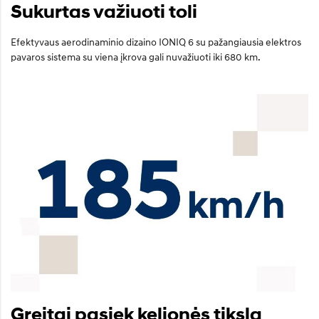
Sukurtas važiuoti toli
Efektyvaus aerodinaminio dizaino IONIQ 6 su pažangiausia elektros
pavaros sistema su viena įkrova gali nuvažiuoti iki 680 km.
Greitai pasiek kelionės tikslą