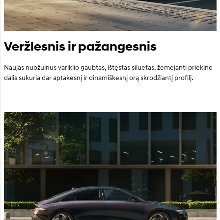
Veržlesnis ir pažangesnis
Naujas nuožulnus variklio gaubtas, ištęstas siluetas, žemėjanti priekinė
dalis sukuria dar aptakesnį ir dinamiškesnį orą skrodžiantį profilį.