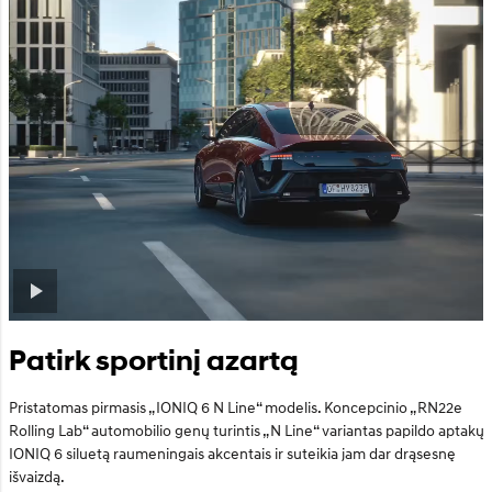
Patirk sportinį azartą
Pristatomas pirmasis „IONIQ 6 N Line“ modelis. Koncepcinio „RN22e
Rolling Lab“ automobilio genų turintis „N Line“ variantas papildo aptakų
IONIQ 6 siluetą raumeningais akcentais ir suteikia jam dar drąsesnę
išvaizdą.