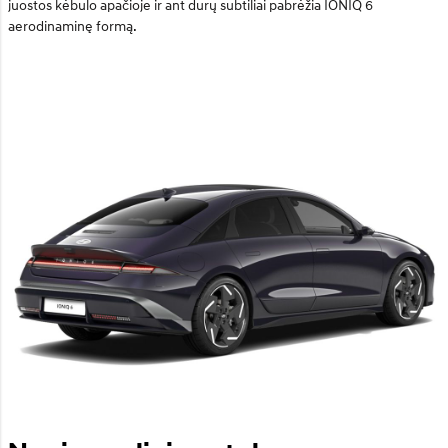
juostos kėbulo apačioje ir ant durų subtiliai pabrėžia IONIQ 6
aerodinaminę formą.