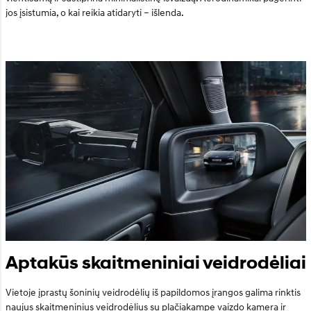
jos įsistumia, o kai reikia atidaryti – išlenda.
Aptakūs skaitmeniniai veidrodėliai
Vietoje įprastų šoninių veidrodėlių iš papildomos įrangos galima rinktis
naujus skaitmeninius veidrodėlius su plačiakampe vaizdo kamera ir