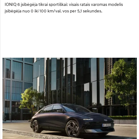
IONIQ 6 įsibėgėja tikrai sportiškai: visais ratais varomas modelis
įsibėgėja nuo 0 iki 100 km/val. vos per 5,1 sekundes.