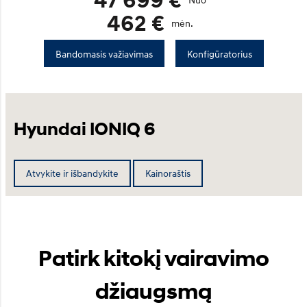
462 €
mėn.
Bandomasis važiavimas
Konfigūratorius
Hyundai IONIQ 6
Atvykite ir išbandykite
Kainoraštis
Patirk kitokį vairavimo
džiaugsmą